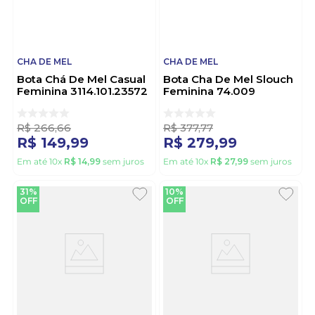
CHA DE MEL
CHA DE MEL
Bota Chá De Mel Casual
Bota Cha De Mel Slouch
Feminina 3114.101.23572
Feminina 74.009
Preto
Caramelo
R$
266
,
66
R$
377
,
77
R$
149
,
99
R$
279
,
99
Em até
10
x
R$
14
,
99
sem juros
Em até
10
x
R$
27
,
99
sem juros
31%
10%
OFF
OFF