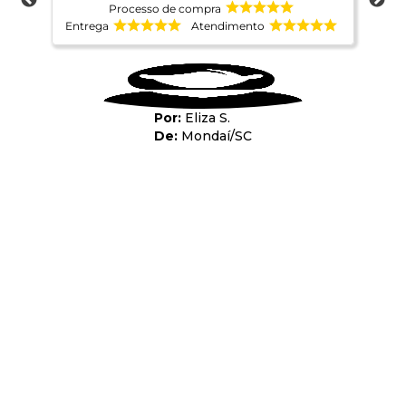
Processo de compra
Entrega
Atendimento
Ent
Eliza S.
Mondaí
/
SC