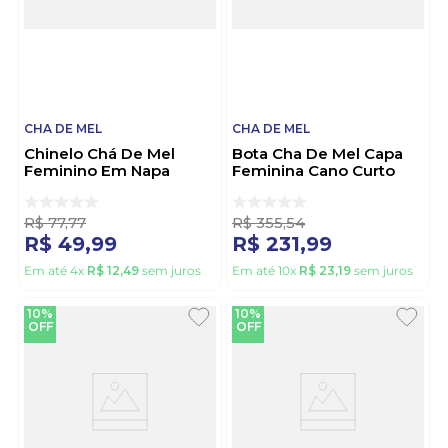
CHA DE MEL
CHA DE MEL
Chinelo Chá De Mel
Bota Cha De Mel Capa
Feminino Em Napa
Feminina Cano Curto
8558.104 Rosa
C6006 Caramelo
R$
77
,
77
R$
355
,
54
R$
49
,
99
R$
231
,
99
Em até
4
x
R$
12
,
49
sem juros
Em até
10
x
R$
23
,
19
sem juros
10%
10%
OFF
OFF