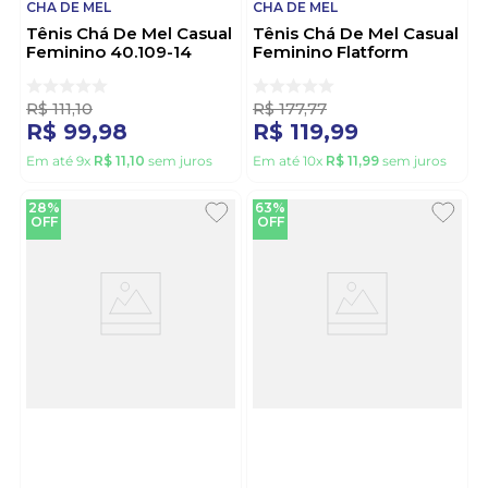
CHA DE MEL
CHA DE MEL
Tênis Chá De Mel Casual
Tênis Chá De Mel Casual
Feminino 40.109-14
Feminino Flatform
Branco
90.007 Off-White
R$
111
,
10
R$
177
,
77
R$
99
,
98
R$
119
,
99
Em até
9
x
R$
11
,
10
sem juros
Em até
10
x
R$
11
,
99
sem juros
28%
63%
OFF
OFF