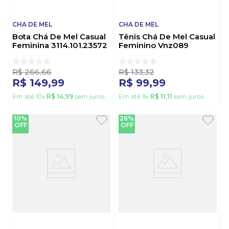
CHA DE MEL
CHA DE MEL
Bota Chá De Mel Casual
Tênis Chá De Mel Casual
Feminina 3114.101.23572
Feminino Vnz089
Caramelo
Branco
R$
266
,
66
R$
133
,
32
R$
149
,
99
R$
99
,
99
Em até
10
x
R$
14
,
99
sem juros
Em até
9
x
R$
11
,
11
sem juros
10%
26%
OFF
OFF