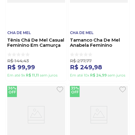
CHA DE MEL
CHA DE MEL
Tênis Chá De Mel Casual
Tamanco Cha De Mel
Feminino Em Camurça
Anabela Feminino
Rc9100 Bege
Z6990-31004 Off-White
R$
144
,
43
R$
277
,
77
R$
99
,
99
R$
249
,
98
Em até
9
x
R$
11
,
11
sem juros
Em até
10
x
R$
24
,
99
sem juros
36%
35%
OFF
OFF