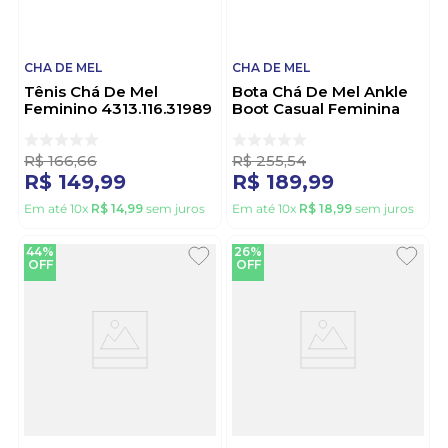
CHA DE MEL
CHA DE MEL
Tênis Chá De Mel
Bota Chá De Mel Ankle
Feminino 4313.116.31989
Boot Casual Feminina
Off-White
3114.100.20081 Marrom
R$
166
,
66
R$
255
,
54
R$
149
,
99
R$
189
,
99
Em até
10
x
R$
14
,
99
sem juros
Em até
10
x
R$
18
,
99
sem juros
44%
26%
OFF
OFF