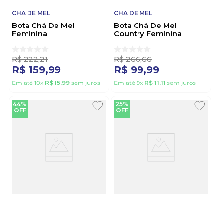
CHA DE MEL
CHA DE MEL
Bota Chá De Mel
Bota Chá De Mel
Feminina
Country Feminina
9094.101.18462 Preto
Bordado 9095.100.31136
Marrom
R$
222
,
21
R$
266
,
66
R$
159
,
99
R$
99
,
99
Em até
10
x
R$
15
,
99
sem juros
Em até
9
x
R$
11
,
11
sem juros
44%
25%
OFF
OFF