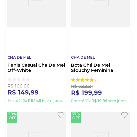
CHA DE MEL
CHA DE MEL
Tenis Casual Cha De Mel
Bota Chá De Mel
Off-White
Slouchy Feminina
3115.100.25498 Preto
1
R$
166
,
66
R$
322
,
21
R$
149
,
99
R$
199
,
99
Em até
10
x
R$
14
,
99
sem juros
Em até
10
x
R$
19
,
99
sem juros
28%
37%
OFF
OFF