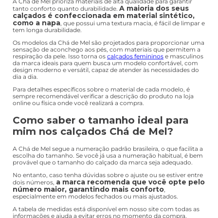
A Chá de Mel prioriza materiais de alta qualidade para garantir
A maioria dos seus
tanto conforto quanto durabilidade.
calçados é confeccionada em material sintético,
como a napa
, que possui uma textura macia, é fácil de limpar e
tem longa durabilidade.
Os modelos da Chá de Mel são projetados para proporcionar uma
sensação de aconchego aos pés, com materiais que permitem a
respiração da pele. Isso torna os
calçados femininos
e masculinos
da marca ideais para quem busca um modelo confortável, com
design moderno e versátil, capaz de atender às necessidades do
dia a dia.
Para detalhes específicos sobre o material de cada modelo, é
sempre recomendável verificar a descrição do produto na loja
online ou física onde você realizará a compra.
Como saber o tamanho ideal para
mim nos calçados Chá de Mel?
A Chá de Mel segue a numeração padrão brasileira, o que facilita a
escolha do tamanho. Se você já usa a numeração habitual, é bem
provável que o tamanho do calçado da marca seja adequado.
No entanto, caso tenha dúvidas sobre o ajuste ou se estiver entre
a marca recomenda que você opte pelo
dois números,
número maior, garantindo mais conforto
,
especialmente em modelos fechados ou mais ajustados.
A tabela de medidas está disponível em nosso site com todas as
informações e ajuda a evitar erros no momento da compra.