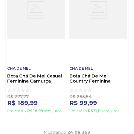
CHA DE MEL
CHA DE MEL
Bota Chá De Mel Casual
Bota Chá De Mel
Feminina Camurça
Country Feminina
9094.100.25498 Preto
9095.100.20081 Marrom
R$
277
,
77
R$
255
,
54
R$
189
,
99
R$
99
,
99
Em até
10
x
R$
18
,
99
sem juros
Em até
9
x
R$
11
,
11
sem juros
Mostrando
24 de 369