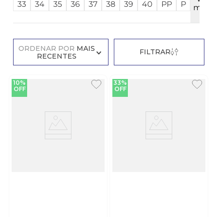
33
34
35
36
37
38
39
40
PP
P
mais
7
ORDENAR POR
MAIS
FILTRAR
RECENTES
10%
33%
OFF
OFF