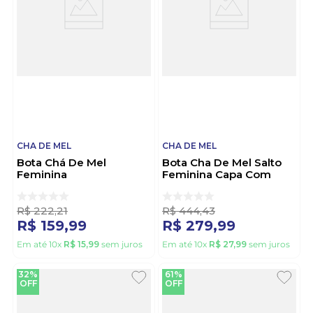
CHA DE MEL
CHA DE MEL
Bota Chá De Mel
Bota Cha De Mel Salto
Feminina
Feminina Capa Com
9094.101.18462
Zíper 2450-B Preto
Caramelo
R$
222
,
21
R$
444
,
43
R$
159
,
99
R$
279
,
99
Em até
10
x
R$
15
,
99
sem juros
Em até
10
x
R$
27
,
99
sem juros
32%
61%
OFF
OFF