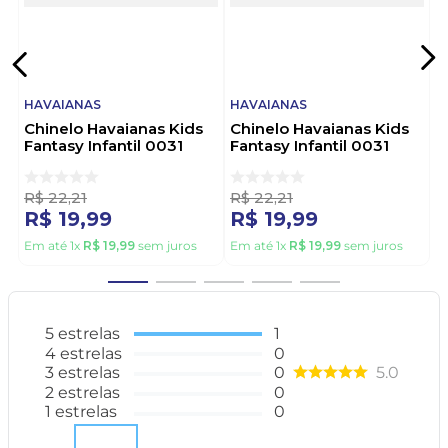
HAVAIANAS
HAVAIANAS
Chinelo Havaianas Kids
Chinelo Havaianas Kids
Fantasy Infantil 0031
Fantasy Infantil 0031
Rosa
Verde
R$
22
,
21
R$
22
,
21
R$
19
,
99
R$
19
,
99
Em até
1
x
R$
19
,
99
sem juros
Em até
1
x
R$
19
,
99
sem juros
5
estrelas
1
4
estrelas
0
3
estrelas
0
5.0
2
estrelas
0
1
estrelas
0