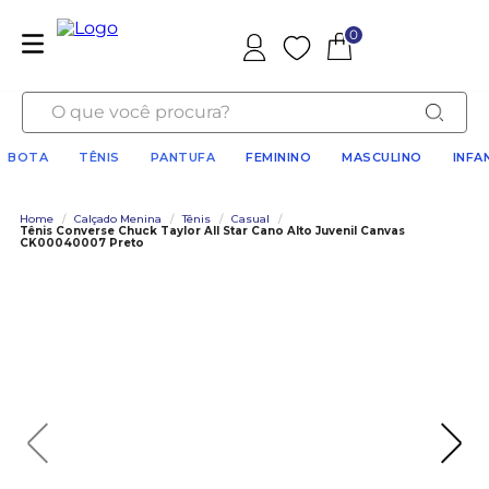
0
Favoritos
O que você procura?
BOTA
TÊNIS
PANTUFA
FEMININO
MASCULINO
INFA
Home
/
Calçado Menina
/
Tênis
/
Casual
/
Tênis Converse Chuck Taylor All Star Cano Alto Juvenil Canvas
CK00040007 Preto