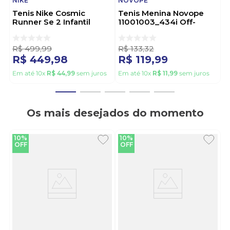
NIKE
NOVOPE
Tenis Nike Cosmic
Tenis Menina Novope
Runner Se 2 Infantil
11001003_434i Off-
Iv6224-100 Branco
White
R$
499
,
99
R$
133
,
32
R$
449
,
98
R$
119
,
99
Em até
10
x
R$
44
,
99
sem juros
Em até
10
x
R$
11
,
99
sem juros
Os mais desejados do momento
10%
10%
OFF
OFF