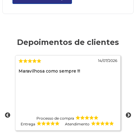
026
14/07/2026
Maravilhosa como sempre !!!
Ja
pr
co
at
Processo de compra
Entrega
Atendimento
E