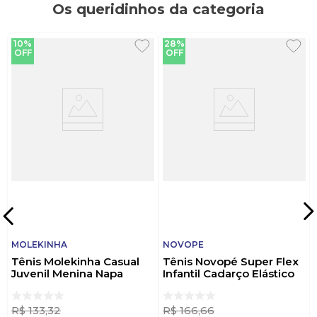
Os queridinhos da categoria
10%
28%
OFF
OFF
MOLEKINHA
NOVOPE
Tênis Molekinha Casual
Tênis Novopé Super Flex
Juvenil Menina Napa
Infantil Cadarço Elástico
2580.104 Branco
98001142-444i Ouro
R$
133
,
32
R$
166
,
66