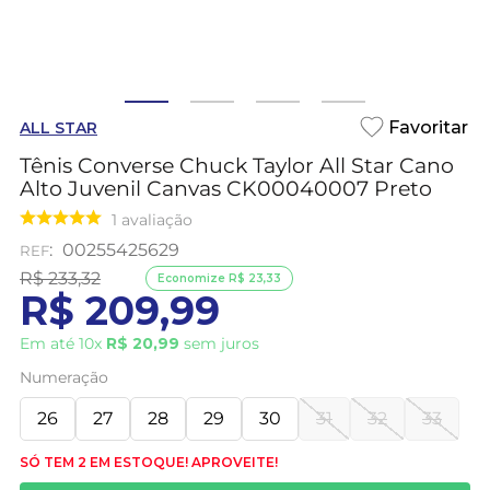
ALL STAR
Tênis Converse Chuck Taylor All Star Cano
Alto Juvenil Canvas CK00040007 Preto
1
avaliação
:
00255425629
R$
233
,
32
Economize
R$
23
,
33
R$
209
,
99
Em até
10
x
R$
20
,
99
sem juros
Numeração
26
27
28
29
30
31
32
33
SÓ TEM 2 EM ESTOQUE! APROVEITE!