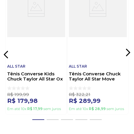
ALL STAR
ALL STAR
Tênis Converse Kids
Tênis Converse Chuck
Chuck Taylor All Star Ox
Taylor All Star Move
Disney Mickey & Minnie
Infantil Menina
Ck1329000 Branco
Ck1042000 Preto
R$
199
,
99
R$
322
,
21
R$
179
,
98
R$
289
,
99
Em até
10
x
R$
17
,
99
sem juros
Em até
10
x
R$
28
,
99
sem juros