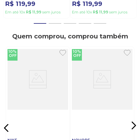
R$
119
,
99
R$
119
,
99
Em até
10
x
R$
11
,
99
sem juros
Em até
10
x
R$
11
,
99
sem juros
Quem comprou, comprou também
10%
10%
OFF
OFF