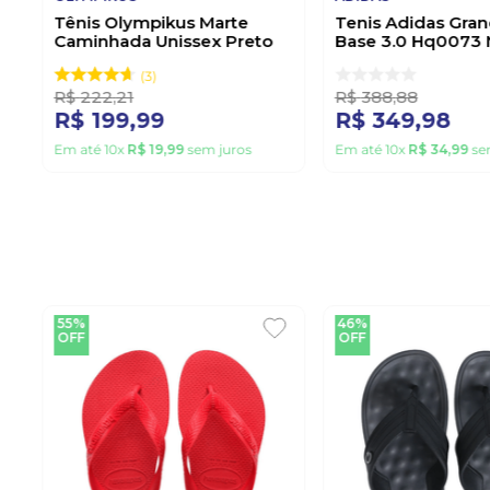
Tênis Olympikus Marte
Tenis Adidas Gran
Caminhada Unissex Preto
Base 3.0 Hq0073
3
R$
222
,
21
R$
388
,
88
R$
199
,
99
R$
349
,
98
Em até
10
x
R$
19
,
99
sem juros
Em até
10
x
R$
34
,
99
se
55%
46%
OFF
OFF