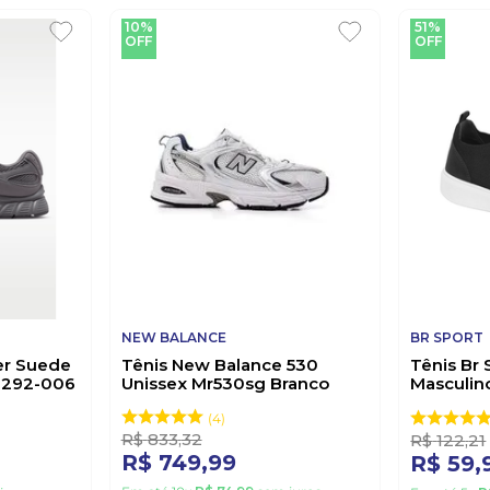
10%
51%
OFF
OFF
NEW BALANCE
BR SPORT
er Suede
Tênis New Balance 530
Tênis Br 
i6292-006
Unissex Mr530sg Branco
Masculino
2275.117
4
R$
833
,
32
R$
122
,
21
R$
749
,
99
R$
59
,