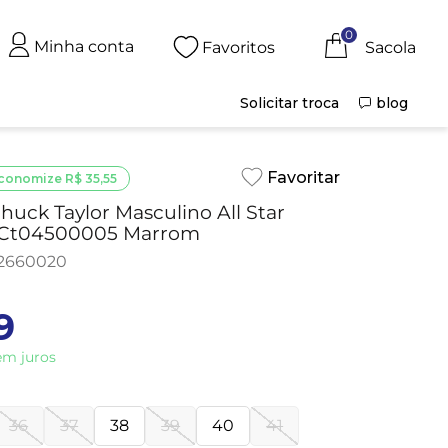
0
Minha conta
Favoritos
Solicitar troca
blog
conomize
R$
35
,
55
huck Taylor Masculino All Star
 Ct04500005 Marrom
2660020
9
m juros
36
37
38
39
40
41