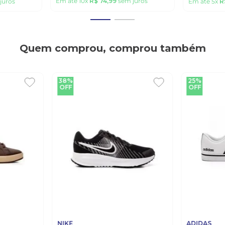
Em até
10
x
R$
74
,
99
sem juros
juros
Em até
5
x
R
Quem comprou, comprou também
38%
25%
OFF
OFF
NIKE
ADIDAS