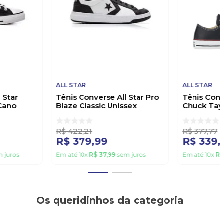
ALL STAR
ALL STAR
 Star
Tênis Converse All Star Pro
Tênis Con
Cano
Blaze Classic Unissex
Chuck Tay
 Preto
Co05940001 Branco
Ct045000
R$
422
,
21
R$
377
,
77
R$
379
,
99
R$
339
 juros
Em até
10
x
R$
37
,
99
sem juros
Em até
10
x
R
Os queridinhos da categoria