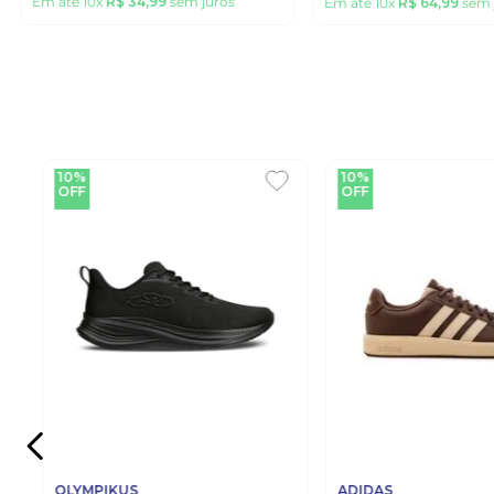
Em até
10
x
R$
34
,
99
sem juros
Em até
10
x
R$
64
,
99
sem 
10%
10%
OFF
OFF
OLYMPIKUS
ADIDAS