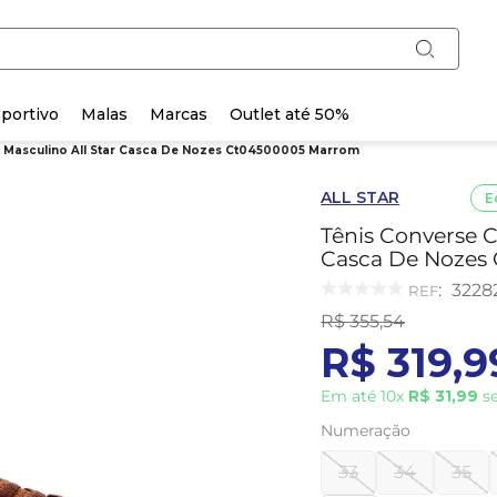
portivo
Malas
Marcas
Outlet até 50%
r Masculino All Star Casca De Nozes Ct04500005 Marrom
ALL STAR
E
Tênis Converse C
Casca De Nozes
:
3228
R$
355
,
54
R$
319
,
9
Em até
10
x
R$
31
,
99
se
Numeração
33
34
35