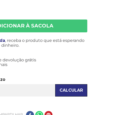
ida
, receba o produto que está esperando
dinheiro.
e devolução grátis
nais
azo
CALCULAR
MPARTILHAR