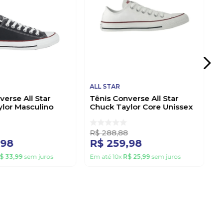
ALL STAR
verse All Star
Tênis Converse All Star
lor Masculino
Chuck Taylor Core Unissex
03 Preto
Ct0001 Branco
R$
288
,
88
,
98
R$
259
,
98
$
33
,
99
sem juros
Em até
10
x
R$
25
,
99
sem juros