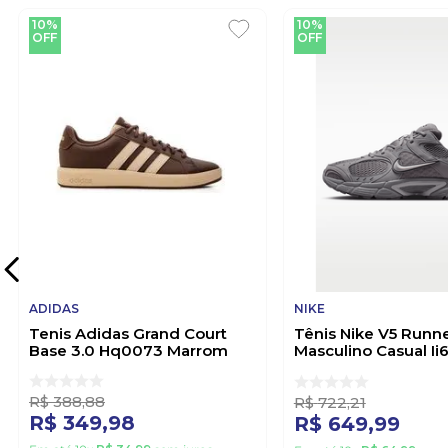
10%
10%
OFF
OFF
ADIDAS
NIKE
Tenis Adidas Grand Court
Tênis Nike V5 Runn
Base 3.0 Hq0073 Marrom
Masculino Casual I
Chumbo
R$
388
,
88
R$
722
,
21
R$
349
,
98
R$
649
,
99