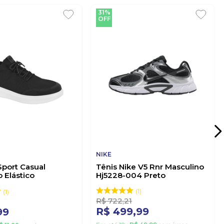
31%
OFF
NIKE
Sport Casual
Tênis Nike V5 Rnr Masculino
 Elástico
Hj5228-004 Preto
.29078 Preto
1
1
R$
722
,
21
R$
499
,
99
99