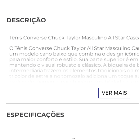
DESCRIÇÃO
Tênis Converse Chuck Taylor Masculino All Star Ca
O Tênis Converse Chuck Taylor All Star Masculino 
um modelo cano baixo que combina o design icôni
para maior conforto e estilo. Sua parte superior é em
mantendo o visual robusto e clássico. A biqueira de bo
intermediária trazem os elementos tradicionais da 
tricolor de estrela no tornozelo adiciona um toque au
padrão de diamante para tração e durabilidade, e a
amortecimento extra. Converse: o clássico que nunc
VER MAIS
Como usar:
Combine o Tênis Converse Chuck Taylor com jeans s
ESPECIFICAÇÕES
e jaqueta bomber para um visual urbano e descontra
com amigos. Finalize com um relógio estiloso e mo
Sobre a Marca: