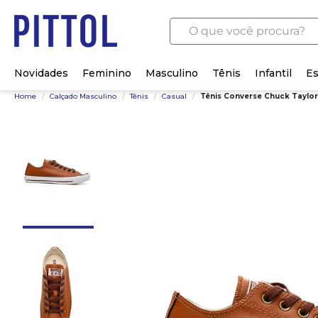
O que você procura?
Novidades
Feminino
Masculino
Tênis
Infantil
Es
Home
/
Calçado Masculino
/
Tênis
/
Casual
/
Tênis Converse Chuck Taylo