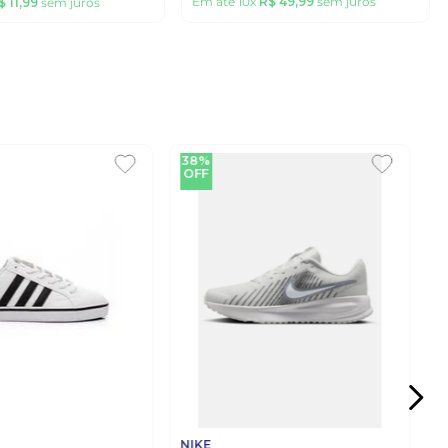
Em até
10
x
R$
49
,
99
sem juros
$
11
,
99
sem juros
38%
OFF
NIKE