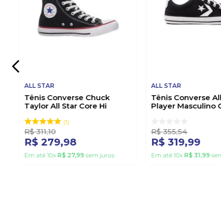
ALL STAR
ALL STAR
Tênis Converse Chuck
Tênis Converse All
Taylor All Star Core Hi
Player Masculino 
Ct00040007 Preto
Baixo Co05050001
1
R$
311
,
10
R$
355
,
54
R$
279
,
98
R$
319
,
99
Em até
10
x
R$
27
,
99
sem juros
Em até
10
x
R$
31
,
99
sem