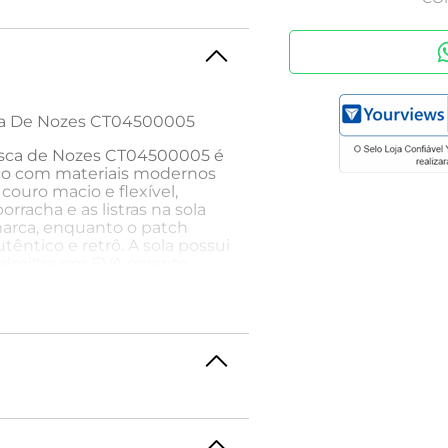
sca De Nozes CT04500005
Casca de Nozes CT04500005 é
co com materiais modernos
 couro macio e flexível,
rracha e as listras na sola
marca, enquanto o patch
têntico e retrô. A sola possui
 palmilha em EVA garante
a sai de moda.
kinny, camiseta básica branca
ído, ideal para uma saída
chila para um toque moderno.