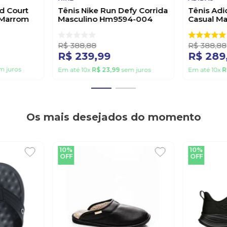
d Court
Tênis Nike Run Defy Corrida
Tênis Adi
 Marrom
Masculino Hm9594-004
Casual M
Preto
Branco
R$
388
,
88
R$
388
,
88
R$
239
,
99
R$
289
m juros
Em até
10
x
R$
23
,
99
sem juros
Em até
10
x
R
Os mais desejados do momento
10%
10%
OFF
OFF