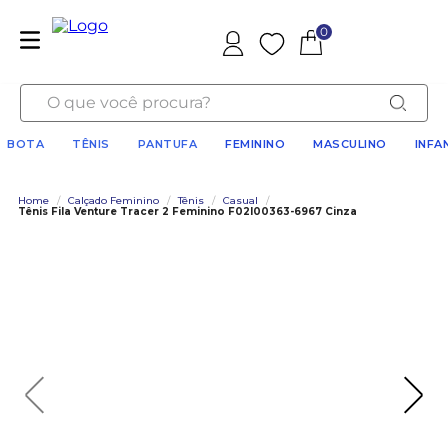
0
Favoritos
O que você procura?
BOTA
TÊNIS
PANTUFA
FEMININO
MASCULINO
INFA
Home
/
Calçado Feminino
/
Tênis
/
Casual
/
Tênis Fila Venture Tracer 2 Feminino F02l00363-6967 Cinza