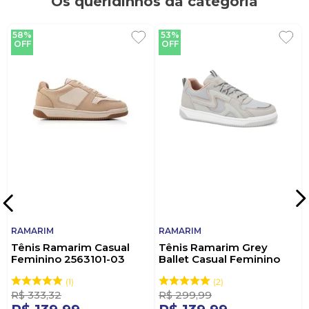
Os queridinhos da categoria
58%
53%
OFF
OFF
RAMARIM
RAMARIM
Tênis Ramarim Casual
Tênis Ramarim Grey
Feminino 2563101-03
Ballet Casual Feminino
Bege
2563131-02 Cinza
1
2
R$
333
,
32
R$
299
,
99