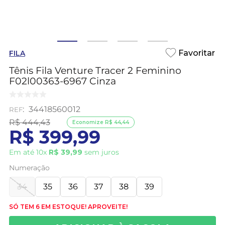
FILA
Tênis Fila Venture Tracer 2 Feminino
F02l00363-6967 Cinza
:
34418560012
R$
444
,
43
Economize
R$
44
,
44
R$
399
,
99
Em até
10
x
R$
39
,
99
sem juros
Numeração
34
35
36
37
38
39
SÓ TEM 6 EM ESTOQUE! APROVEITE!