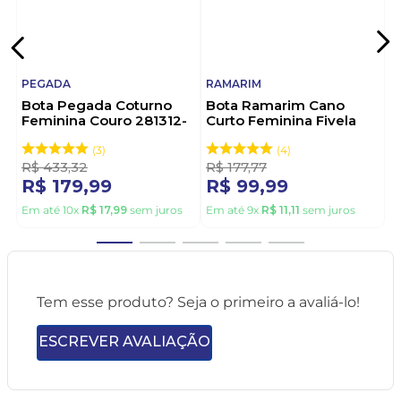
PEGADA
RAMARIM
Bota Pegada Coturno
Bota Ramarim Cano
Feminina Couro 281312-
Curto Feminina Fivela
02 Preto
2559131-01 Preto
3
4
R$
433
,
32
R$
177
,
77
R$
179
,
99
R$
99
,
99
Em até
10
x
R$
17
,
99
sem juros
Em até
9
x
R$
11
,
11
sem juros
Tem esse produto? Seja o primeiro a avaliá-lo!
ESCREVER AVALIAÇÃO