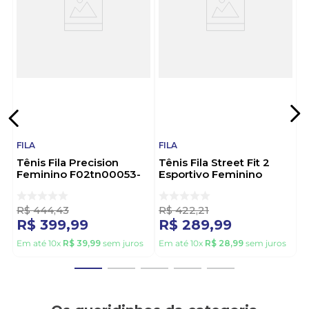
busca autenticidade e conforto. Fila — estilo que
atravessa gerações.
FILA
FILA
Tênis Fila Precision
Tênis Fila Street Fit 2
Feminino F02tn00053-
Esportivo Feminino
7014 Bege
F02tr00025-6982
Branco
R$
444
,
43
R$
422
,
21
R$
399
,
99
R$
289
,
99
Em até
10
x
R$
39
,
99
sem juros
Em até
10
x
R$
28
,
99
sem juros