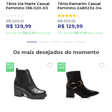
Tênis Via Marte Casual
Tênis Ramarim Casual
Feminino 138-020-03
Feminino 2483232-04
Cinza
Preto
1
R$
222
,
21
R$
333
,
32
R$
129
,
99
R$
129
,
99
Em até
10
x
R$
12
,
99
sem juros
Em até
10
x
R$
12
,
99
sem juros
Os mais desejados do momento
58%
44%
OFF
OFF