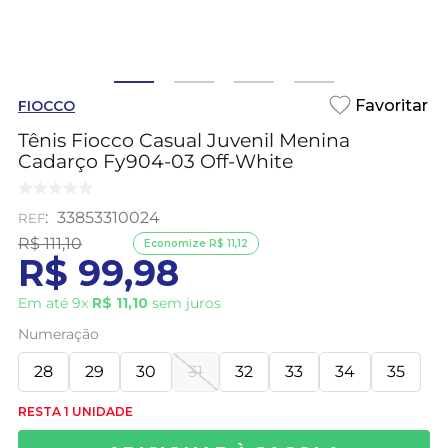
FIOCCO
Tênis Fiocco Casual Juvenil Menina
Cadarço Fy904-03 Off-White
:
33853310024
R$
111
,
10
Economize
R$
11
,
12
R$
99
,
98
Em até
9
x
R$
11
,
10
sem juros
Numeração
28
29
30
31
32
33
34
35
RESTA 1 UNIDADE