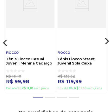
A Fiocco é uma marca brasileira com mais de 20
anos de mercado, conhecida por criar calçados
modernos e acessíveis para o público jovem.
Destaca-se pelo design atual, conforto e ótimo
custo-benefício. Escolher a Fiocco é garantir estilo e
bem-estar no dia a dia. Fiocco: onde o seu passo
encontra atitude!
FIOCCO
FIOCCO
Tênis Fiocco Casual
Tênis Fiocco Street
Juvenil Menina Cadarço
Juvenil Sola Caixa
Fy904-03 Off-White
Sy929-2 Bordo
R$
111
,
10
R$
133
,
32
R$
99
,
98
R$
119
,
99
Em até
9
x
R$
11
,
10
sem juros
Em até
10
x
R$
11
,
99
sem juros