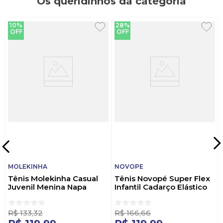
Os queridinhos da categoria
10%
28%
OFF
OFF
MOLEKINHA
NOVOPE
Tênis Molekinha Casual
Tênis Novopé Super Flex
Juvenil Menina Napa
Infantil Cadarço Elástico
2580.104 Branco
98001142-444i Ouro
R$
133
,
32
R$
166
,
66