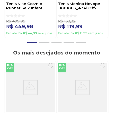
Tenis Nike Cosmic
Tenis Menina Novope
Runner Se 2 Infantil
11001003_434i Off-
Iv6224-100 Branco
White
R$
499
,
99
R$
133
,
32
R$
449
,
98
R$
119
,
99
Em até
10
x
R$
44
,
99
sem juros
Em até
10
x
R$
11
,
99
sem juros
Os mais desejados do momento
10%
10%
OFF
OFF