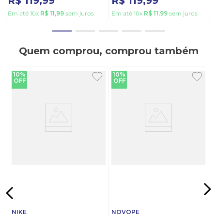
R$
119
,
99
R$
119
,
99
Em até
10
x
R$
11
,
99
sem juros
Em até
10
x
R$
11
,
99
sem juros
Quem comprou, comprou também
10%
10%
OFF
OFF
NIKE
NOVOPE