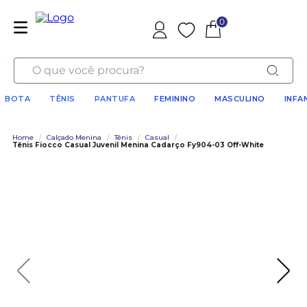
0
Favoritos
O que você procura?
BOTA
TÊNIS
PANTUFA
FEMININO
MASCULINO
INFA
Home
/
Calçado Menina
/
Tênis
/
Casual
/
Tênis Fiocco Casual Juvenil Menina Cadarço Fy904-03 Off-White