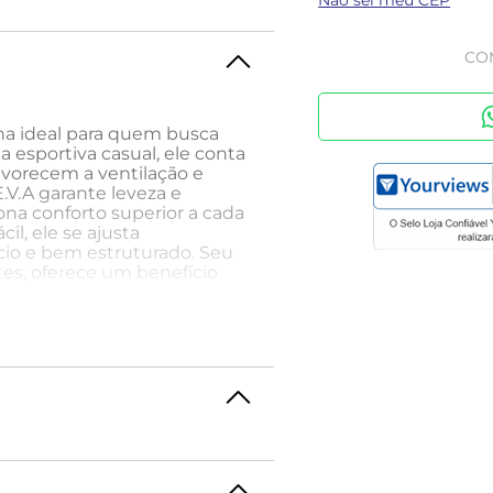
Não sei meu CEP
CO
lha ideal para quem busca
ia esportiva casual, ele conta
avorecem a ventilação e
V.A garante leveza e
ona conforto superior a cada
il, ele se ajusta
io e bem estruturado. Seu
es, oferece um benefício
sorção de impacto e maciez,
el. Desenvolvida para
pés.
seta básica neutra e jaqueta