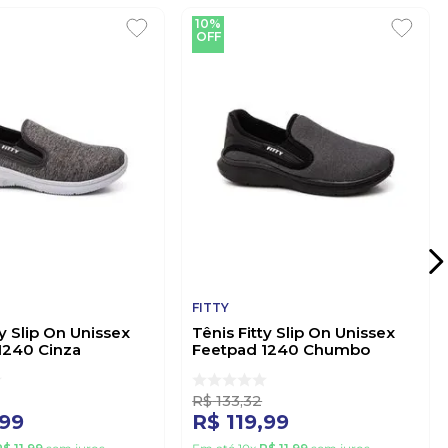
10%
OFF
FITTY
ty Slip On Unissex
Tênis Fitty Slip On Unissex
1240 Cinza
Feetpad 1240 Chumbo
R$
133
,
32
99
R$
119
,
99