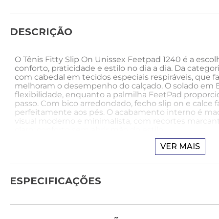
DESCRIÇÃO
O Tênis Fitty Slip On Unissex Feetpad 1240 é a esco
conforto, praticidade e estilo no dia a dia. Da categor
com cabedal em tecidos especiais respiráveis, que f
melhoram o desempenho do calçado. O solado em E.
flexibilidade, enquanto a palmilha FeetPad proporci
passo. Com bico arredondado, fecho slip on e calce fác
perfeitamente aos pés. O acabamento interno é mac
visual moderno e minimalista, com recortes marcant
claro: conforto sem abrir mão do estilo.
Tecnologias:
VER MAIS
A tecnologia FeetPad oferece palmilhas com alta ab
proporcionando uma pisada extremamente confortáv
ESPECIFICAÇÕES
acompanhar a rotina com leveza e suporte ideal aos 
Como usar:
Combine o Tênis Fitty Slip On com calça preta, cami