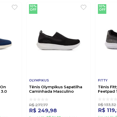
10%
10%
OFF
OFF
OLYMPIKUS
FITTY
 On
Tênis Olympikus Sapatilha
Tênis Fit
 3.0
Caminhada Masculino
Feetpad 
Wellness 2 Preto
R$
133
,
32
R$
277
,
77
R$
119
,
R$
249
,
98