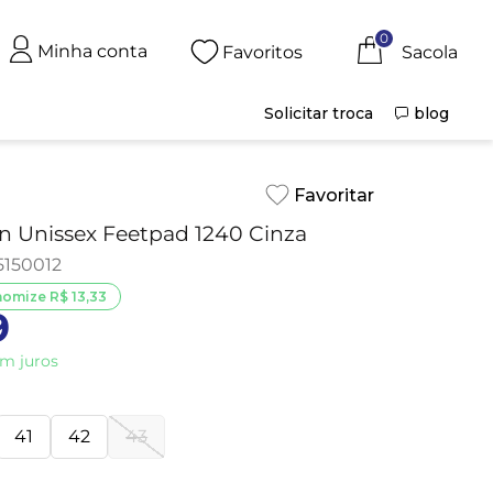
0
Minha conta
Favoritos
Solicitar troca
blog
 On Unissex Feetpad 1240 Cinza
5150012
nomize
R$
13
,
33
9
m juros
41
42
43