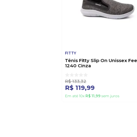
FITTY
Tênis Fitty Slip On Unissex Fe
1240 Cinza
R$
133
,
32
R$
119
,
99
Em até
10
x
R$
11
,
99
sem juros