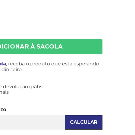
ida
, receba o produto que está esperando
dinheiro.
e devolução grátis
nais
azo
CALCULAR