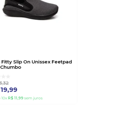
 Fitty Slip On Unissex Feetpad
 Chumbo
3
,
32
119
,
99
é
10
x
R$
11
,
99
sem juros