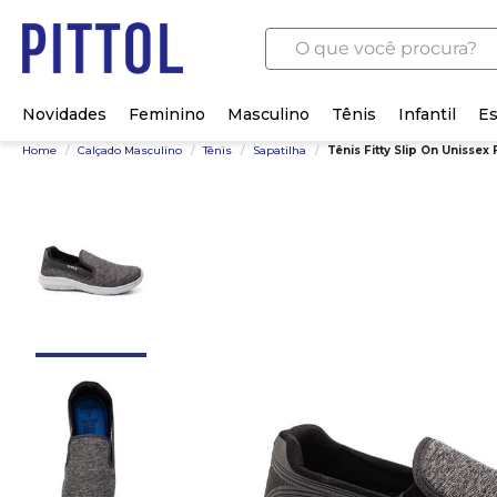
O que você procura?
Novidades
Feminino
Masculino
Tênis
Infantil
Es
Home
/
Calçado Masculino
/
Tênis
/
Sapatilha
/
Tênis Fitty Slip On Unisse