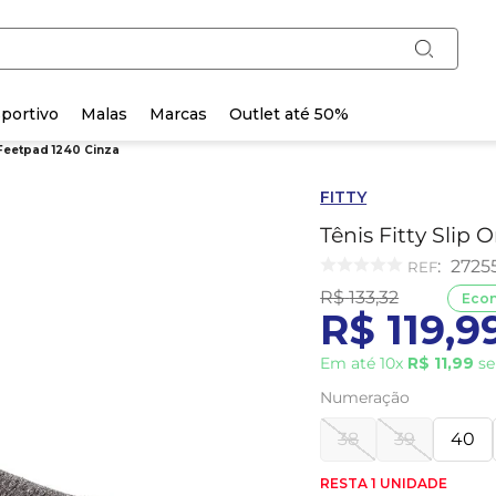
portivo
Malas
Marcas
Outlet até 50%
x Feetpad 1240 Cinza
FITTY
Tênis Fitty Slip
:
2725
R$
133
,
32
Eco
R$
119
,
9
Em até
10
x
R$
11
,
99
se
Numeração
38
39
40
RESTA 1 UNIDADE