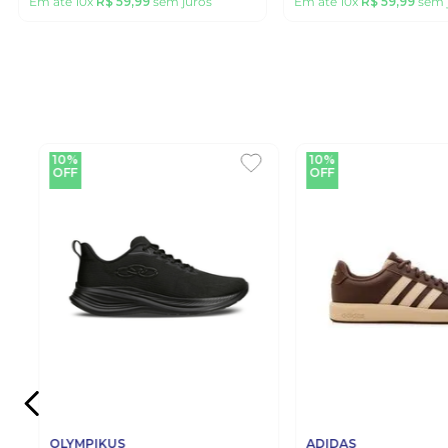
Em até
10
x
R$
59
,
99
sem juros
Em até
10
x
R$
59
,
99
sem 
10%
10%
OFF
OFF
OLYMPIKUS
ADIDAS