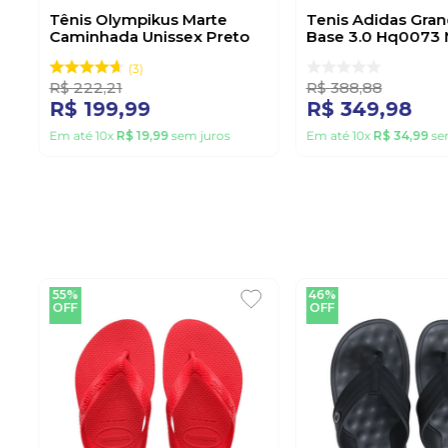
Tênis Olympikus Marte
Tenis Adidas Gran
Caminhada Unissex Preto
Base 3.0 Hq0073
3
R$
222
,
21
R$
388
,
88
R$
199
,
99
R$
349
,
98
Em até
10
x
R$
19
,
99
sem juros
Em até
10
x
R$
34
,
99
se
55%
46%
OFF
OFF