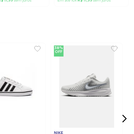
R$
11
,
99
sem juros
Em até
10
x
R$
11
,
99
sem juros
38%
OFF
NIKE