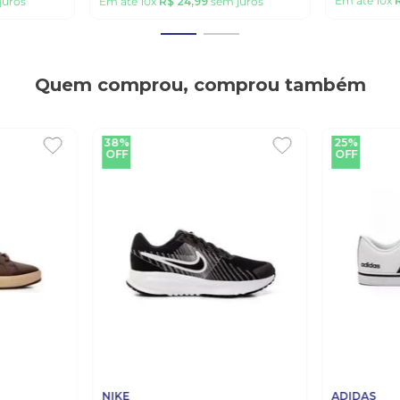
Em até
10
x
juros
Em até
10
x
R$
24
,
99
sem juros
Quem comprou, comprou também
38%
25%
OFF
OFF
NIKE
ADIDAS