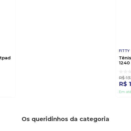
FITTY
etpad
Tênis
1240
R$
13
R$
Em at
Os queridinhos da categoria