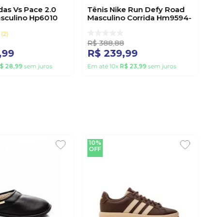
das Vs Pace 2.0
Tênis Nike Run Defy Road
asculino Hp6010
Masculino Corrida Hm9594-
122 Branco
2
R$
388
,
88
,
99
R$
239
,
99
$
28
,
99
sem juros
Em até
10
x
R$
23
,
99
sem juros
10%
OFF