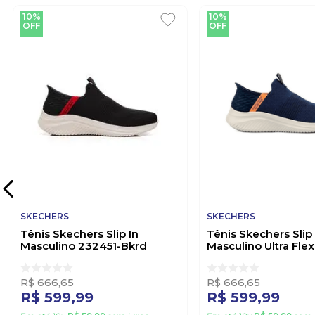
10%
10%
OFF
OFF
SKECHERS
SKECHERS
Tênis Skechers Slip In
Tênis Skechers Slip
Masculino 232451-Bkrd
Masculino Ultra Flex
Preto
32451 Marinho
R$
666
,
65
R$
666
,
65
R$
599
,
99
R$
599
,
99