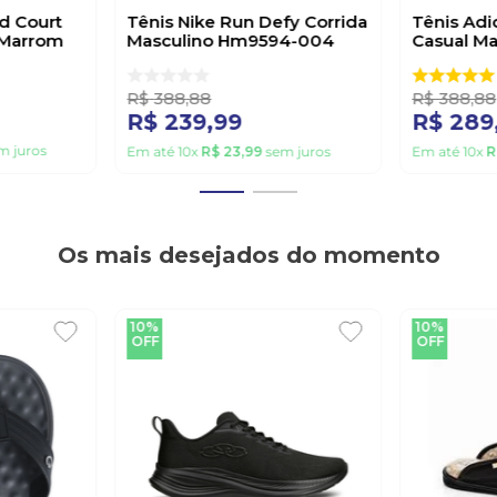
d Court
Tênis Nike Run Defy Corrida
Tênis Adi
 Marrom
Masculino Hm9594-004
Casual M
Preto
Branco
R$
388
,
88
R$
388
,
88
R$
239
,
99
R$
289
m juros
Em até
10
x
R$
23
,
99
sem juros
Em até
10
x
R
Os mais desejados do momento
10%
10%
OFF
OFF