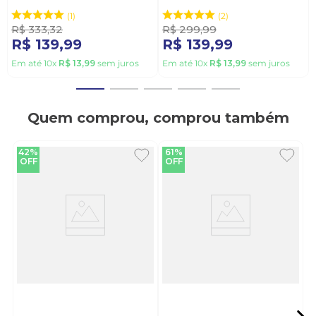
Bege
2563131-02 Cinza
1
2
R$
333
,
32
R$
299
,
99
R$
139
,
99
R$
139
,
99
Em até
10
x
R$
13
,
99
sem juros
Em até
10
x
R$
13
,
99
sem juros
Quem comprou, comprou também
42%
61%
OFF
OFF