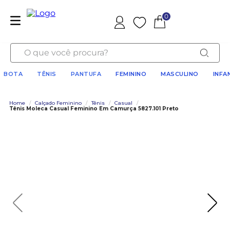
0
Favoritos
O que você procura?
BOTA
TÊNIS
PANTUFA
FEMININO
MASCULINO
INFA
Home
/
Calçado Feminino
/
Tênis
/
Casual
/
Tênis Moleca Casual Feminino Em Camurça 5827.101 Preto