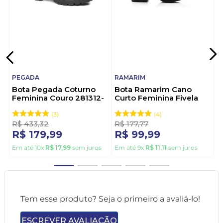
PEGADA
RAMARIM
Bota Pegada Coturno
Bota Ramarim Cano
Feminina Couro 281312-
Curto Feminina Fivela
02 Preto
2559131-01 Preto
3
4
R$
433
,
32
R$
177
,
77
R$
179
,
99
R$
99
,
99
Em até
10
x
R$
17
,
99
sem juros
Em até
9
x
R$
11
,
11
sem juros
Tem esse produto? Seja o primeiro a avaliá-lo!
ESCREVER AVALIAÇÃO