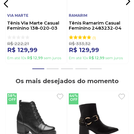
VIA MARTE
RAMARIM
Tênis Via Marte Casual
Tênis Ramarim Casual
Feminino 138-020-03
Feminino 2483232-04
Cinza
Preto
1
R$
222
,
21
R$
333
,
32
R$
129
,
99
R$
129
,
99
Em até
10
x
R$
12
,
99
sem juros
Em até
10
x
R$
12
,
99
sem juros
Os mais desejados do momento
58%
44%
OFF
OFF