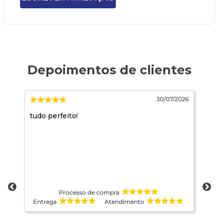
2026
30/07/2026
tudo perfeito!
Qd
nã
e r
re
te
ac
tê
ma
a 
Ho
Processo de compra
co
Entrega
Atendimento
E