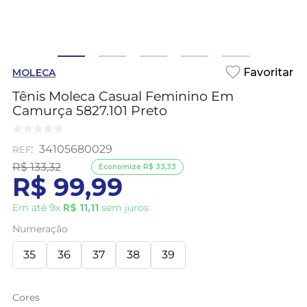
MOLECA
Tênis Moleca Casual Feminino Em
Camurça 5827.101 Preto
:
34105680029
R$
133
,
32
Economize
R$
33
,
33
R$
99
,
99
Em até
9
x
R$
11
,
11
sem juros
Numeração
35
36
37
38
39
Cores