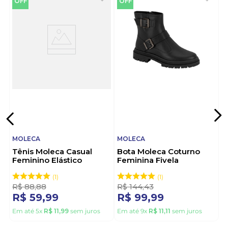
OFF
OFF
que unem conforto e estilo. Escolher Moleca é optar
por qualidade, inovação e praticidade no seu dia a
dia. Moleca: seu passo seguro rumo à elegância e
bem-estar.
MOLECA
MOLECA
Tênis Moleca Casual
Bota Moleca Coturno
Feminino Elástico
Feminina Fivela
5791.107.28235 Preto
5344.106.23572 Preto
1
1
R$
88
,
88
R$
144
,
43
R$
59
,
99
R$
99
,
99
Em até
5
x
R$
11
,
99
sem juros
Em até
9
x
R$
11
,
11
sem juros