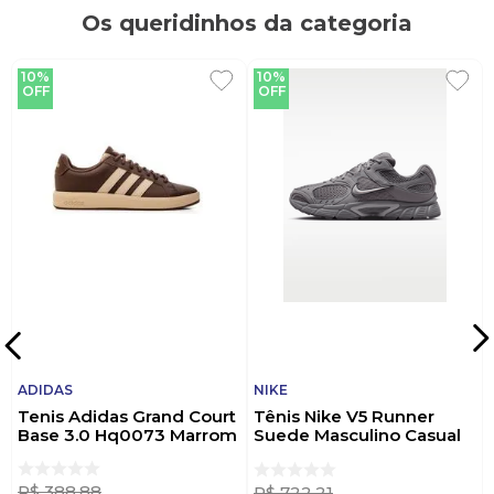
Os queridinhos da categoria
10%
10%
OFF
OFF
ADIDAS
NIKE
Tenis Adidas Grand Court
Tênis Nike V5 Runner
Base 3.0 Hq0073 Marrom
Suede Masculino Casual
Ii6292-006 Chumbo
R$
388
,
88
R$
722
,
21