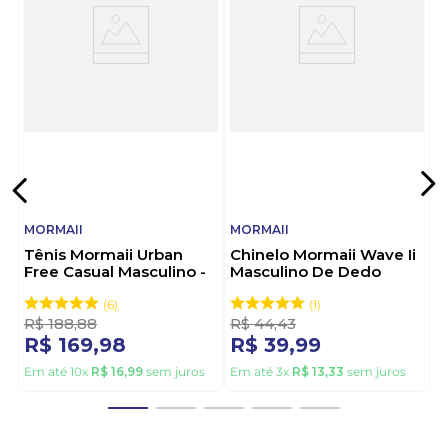
produtos com qualidade, autenticidade e conforto.
Escolher Mormaii é viver o espírito livre com atitude.
Vista-se de originalidade, calce Mormaii.
MORMAII
MORMAII
Tênis Mormaii Urban
Chinelo Mormaii Wave Ii
Free Casual Masculino -
Masculino De Dedo
505 Branco
12189-Be897 Preto
6
1
R$
188
,
88
R$
44
,
43
R$
169
,
98
R$
39
,
99
Em até
10
x
R$
16
,
99
sem juros
Em até
3
x
R$
13
,
33
sem juros