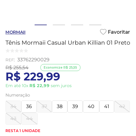
MORMAII
Tênis Mormaii Casual Urban Killian 01 Preto
:
33762290029
R$
255
,
54
Economize
R$
25
,
55
R$
229
,
99
Em até
10
x
R$
22
,
99
sem juros
Numeração
34
36
37
38
39
40
41
42
43
44
RESTA 1 UNIDADE