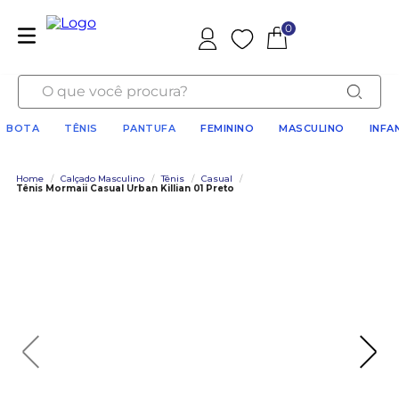
0
Favoritos
O que você procura?
BOTA
TÊNIS
PANTUFA
FEMININO
MASCULINO
INFA
Home
/
Calçado Masculino
/
Tênis
/
Casual
/
Tênis Mormaii Casual Urban Killian 01 Preto