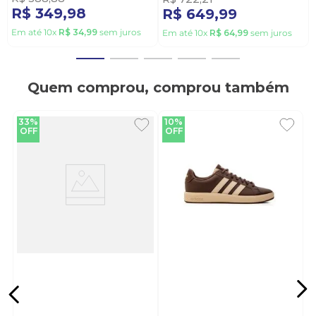
R$
349
,
98
R$
649
,
99
Em até
10
x
R$
34
,
99
sem juros
Em até
10
x
R$
64
,
99
sem juros
Quem comprou, comprou também
33%
10%
OFF
OFF