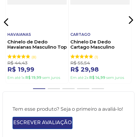
HAVAIANAS
CARTAGO
Chinelo de Dedo
Chinelo De Dedo
Havaianas Masculino Top
Cartago Masculino
Vermelho
Alabama 11859-21392
Cinza
8
1
R$
44
,
43
R$
55
,
54
R$
19
,
99
R$
29
,
98
Em até
1
x
R$
19
,
99
sem juros
Em até
2
x
R$
14
,
99
sem juros
Tem esse produto? Seja o primeiro a avaliá-lo!
ESCREVER AVALIAÇÃO