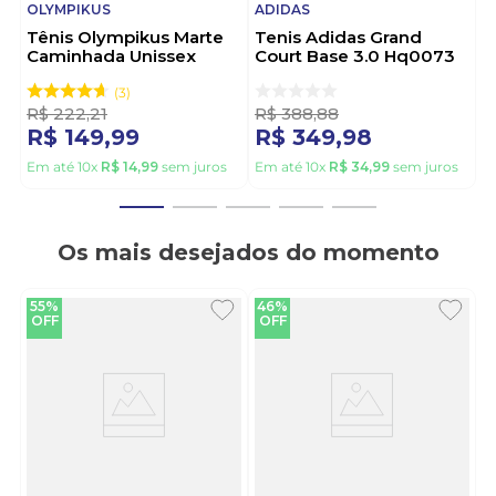
OLYMPIKUS
ADIDAS
Tênis Olympikus Marte
Tenis Adidas Grand
Caminhada Unissex
Court Base 3.0 Hq0073
Preto
Marrom
3
R$
222
,
21
R$
388
,
88
R$
149
,
99
R$
349
,
98
Em até
10
x
R$
14
,
99
sem juros
Em até
10
x
R$
34
,
99
sem juros
Os mais desejados do momento
55%
46%
OFF
OFF