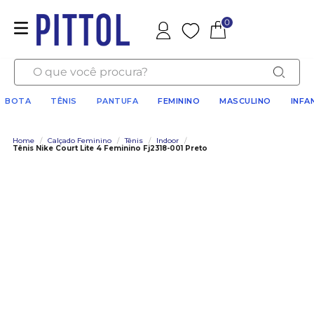
0
Favoritos
O que você procura?
BOTA
TÊNIS
PANTUFA
FEMININO
MASCULINO
INFA
Home
/
Calçado Feminino
/
Tênis
/
Indoor
/
Tênis Nike Court Lite 4 Feminino Fj2318-001 Preto