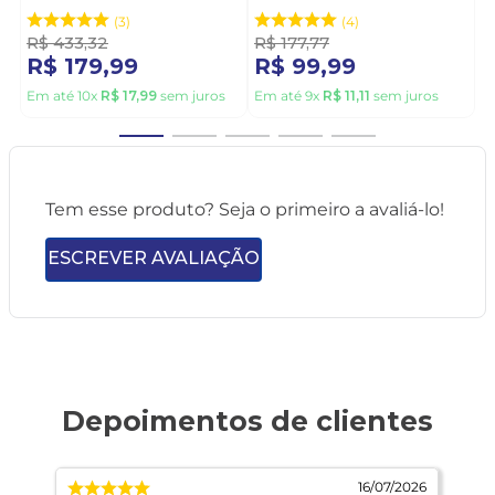
02 Preto
2559131-01 Preto
3
4
R$
433
,
32
R$
177
,
77
R$
179
,
99
R$
99
,
99
Em até
10
x
R$
17
,
99
sem juros
Em até
9
x
R$
11
,
11
sem juros
Tem esse produto? Seja o primeiro a avaliá-lo!
ESCREVER AVALIAÇÃO
026
16/07/2026