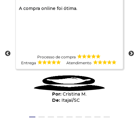
A compra online foi ótima.
Qd
nã
e r
re
te
ac
tê
ma
a 
Ho
Processo de compra
co
Entrega
Atendimento
E
Cristina M.
Itajaí
/
SC