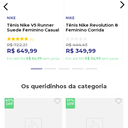
NIKE
NIKE
Tênis Nike V5 Runner
Tênis Nike Revolution 8
Suede Feminino Casual
Feminino Corrida
Ii6294-201 Bege
Hj8485-109 Branco
4
R$
722
,
21
R$
444
,
43
R$
649
,
99
R$
349
,
99
Em até
10
x
R$
64
,
99
sem juros
Em até
10
x
R$
34
,
99
sem juros
Os queridinhos da categoria
40%
10%
OFF
OFF