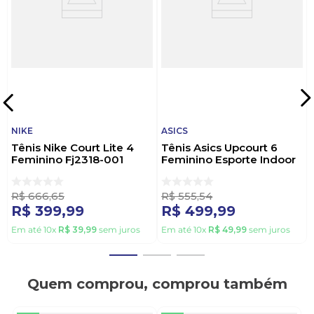
NIKE
ASICS
Tênis Nike Court Lite 4
Tênis Asics Upcourt 6
Feminino Fj2318-001
Feminino Esporte Indoor
Preto
1072a107.402 Azul
R$
666
,
65
R$
555
,
54
R$
399
,
99
R$
499
,
99
Em até
10
x
R$
39
,
99
sem juros
Em até
10
x
R$
49
,
99
sem juros
Quem comprou, comprou também