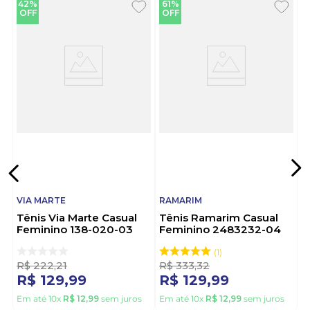
42%
61%
OFF
OFF
VIA MARTE
RAMARIM
Tênis Via Marte Casual
Tênis Ramarim Casual
Feminino 138-020-03
Feminino 2483232-04
Cinza
Preto
1
R$
222
,
21
R$
333
,
32
R$
129
,
99
R$
129
,
99
Em até
10
x
R$
12
,
99
sem juros
Em até
10
x
R$
12
,
99
sem juros