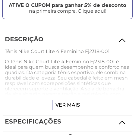
ATIVE O CUPOM para ganhar 5% de desconto
na primeira compra. Clique aqui!
DESCRIÇÃO
Tênis Nike Court Lite 4 Feminino Fj2318-001
O Tênis Nike Court Lite 4 Feminino Fj2318-001 é
ideal para quem busca desempenho e conforto nas
quadras. Da categoria tênis esportivo, ele combina
durabilidade e leveza. Seu cabedal é feito em mesh
respirável com sobreposições sintéticas que
oferecem suporte e ventilação. A sola de borracha
de alta abrasão garante tração e resistência, com
reforço na região dos dedos para maior durabilidade.
Com bico arredondado, fecho em cadarço e calce
VER MAIS
tradicional, ele se adapta facilmente aos pés. A
palmilha é macia, a calcanheira acolchoada e o
ESPECIFICAÇÕES
acabamento interno suave, oferecendo conforto
contínuo. O design moderno com detalhes que
remetem à velocidade é um atrativo visual. Um