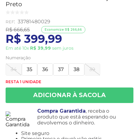
Preto
:
33781480029
R$
666
,
65
Economize
R$
266
,
66
R$
399
,
99
Em até
10
x
R$
39
,
99
sem juros
Numeração
34
35
36
37
38
39
RESTA 1 UNIDADE
Compra Garantida
, receba o
produto que está esperando ou
devolvemos o dinheiro.
Site seguro
Primeira troca e devolução grátis