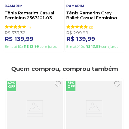
RAMARIM
RAMARIM
Tênis Ramarim Casual
Tênis Ramarim Grey
Feminino 2563101-03
Ballet Casual Feminino
Bege
2563131-02 Cinza
1
2
R$
333
,
32
R$
299
,
99
R$
139
,
99
R$
139
,
99
Em até
10
x
R$
13
,
99
sem juros
Em até
10
x
R$
13
,
99
sem juros
Quem comprou, comprou também
42%
61%
OFF
OFF