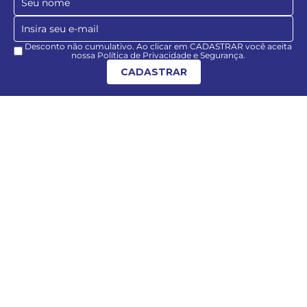
Desconto não cumulativo. Ao clicar em CADASTRAR você aceita
nossa Política de Privacidade e Segurança.
CADASTRAR
ADICIONAR À SACOLA
Acompanhe
Contato
49 9936-2490
sac@pittol.com.br
Horário de atendimento
Seg à Sex - 08:30h às 17:30h