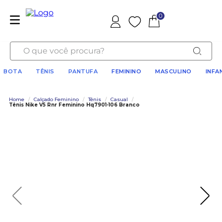
0
Favoritos
O que você procura?
BOTA
TÊNIS
PANTUFA
FEMININO
MASCULINO
INFA
Home
/
Calçado Feminino
/
Tênis
/
Casual
/
Tênis Nike V5 Rnr Feminino Hq7901-106 Branco