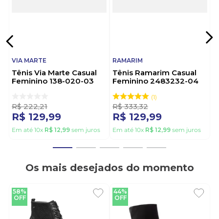
VIA MARTE
RAMARIM
Tênis Via Marte Casual
Tênis Ramarim Casual
Feminino 138-020-03
Feminino 2483232-04
Cinza
Preto
1
R$
222
,
21
R$
333
,
32
R$
129
,
99
R$
129
,
99
Em até
10
x
R$
12
,
99
sem juros
Em até
10
x
R$
12
,
99
sem juros
Os mais desejados do momento
58%
44%
OFF
OFF