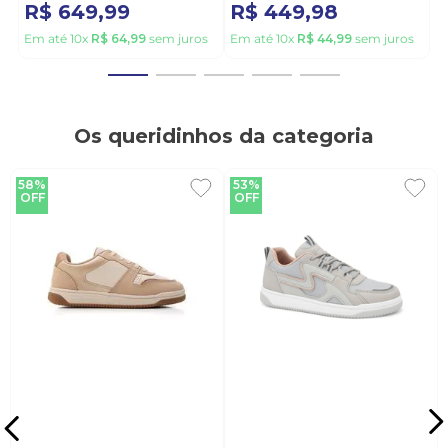
R$
649
,
99
R$
449
,
98
Em até
10
x
R$
64
,
99
sem juros
Em até
10
x
R$
44
,
99
sem juros
Os queridinhos da categoria
58%
53%
OFF
OFF