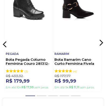
PEGADA
RAMARIM
Bota Pegada Coturno
Bota Ramarim Cano
Feminina Couro 281312-
Curto Feminina Fivela
02 Preto
2559131-01 Preto
3
4
R$
433
,
32
R$
177
,
77
R$
179
,
99
R$
99
,
99
Em até
10
x
R$
17
,
99
sem juros
Em até
9
x
R$
11
,
11
sem juros