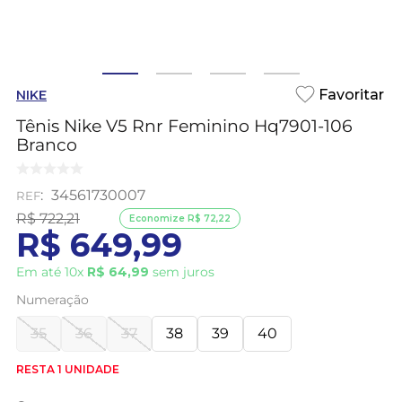
NIKE
Tênis Nike V5 Rnr Feminino Hq7901-106
Branco
:
34561730007
R$
722
,
21
Economize
R$
72
,
22
R$
649
,
99
Em até
10
x
R$
64
,
99
sem juros
Numeração
35
36
37
38
39
40
RESTA 1 UNIDADE