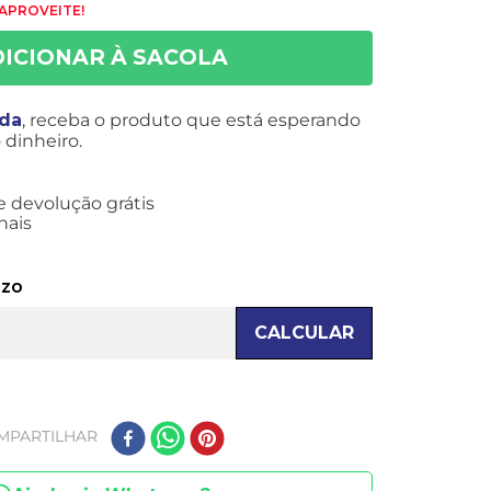
 APROVEITE!
ida
, receba o produto que está esperando
dinheiro.
e devolução grátis
nais
azo
CALCULAR
MPARTILHAR