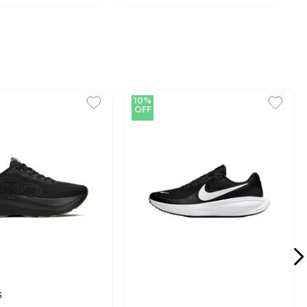
OLYMPIKUS
ympikus Nuvem
Tênis Olympikus Jogging
orrida Preto
100 Casual Unissex preto
R$
288
,
88
R$
229
,
99
,
99
Em até
10
x
R$
22
,
99
sem juros
$
39
,
99
sem juros