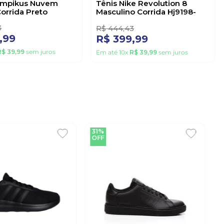
10%
OFF
S
NIKE
ympikus Nuvem
Tênis Nike Revolution 8
orrida Preto
Masculino Corrida Hj9198-
003 Preto
1
3
R$
444
,
43
,
99
R$
399
,
99