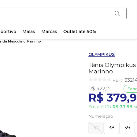
portivo
Malas
Marcas
Outlet até 50%
rrida Masculino Marinho
OLYMPIKUS
Tênis Olympikus 
Marinho
:
3321
R$
422
,
21
Eco
R$
379
,
9
Em até
10
x
R$
37
,
99
s
Numeração
37
38
39