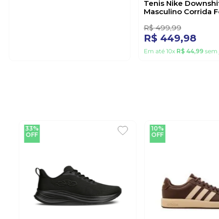
35%
10%
OFF
OFF
ADIDAS
NIKE
Tênis Adidas Runfalcon 5
Tenis Nike Downshif
Masculino Corrida Jj7822
Masculino Corrida 
Preto
Preto
R$
444
,
43
2
R$
289
,
99
R$
499
,
99
R$
449
,
98
Em até
10
x
R$
28
,
99
sem juros