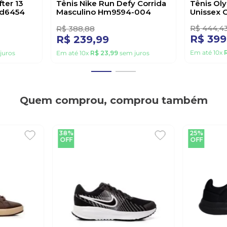
38%
10%
OFF
OFF
NIKE
OLYMPIKU
ter 13
Tênis Nike Run Defy Corrida
Tênis Ol
Fd6454
Masculino Hm9594-004
Unissex C
Preto
R$
444
,
4
R$
388
,
88
R$
399
R$
239
,
99