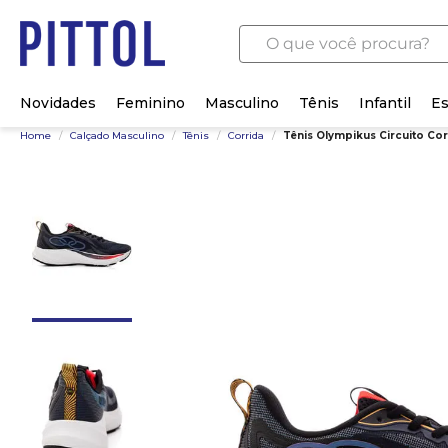
O que você procura?
Novidades
Feminino
Masculino
Tênis
Infantil
Es
Home
/
Calçado Masculino
/
Tênis
/
Corrida
/
Tênis Olympikus Circuito Co