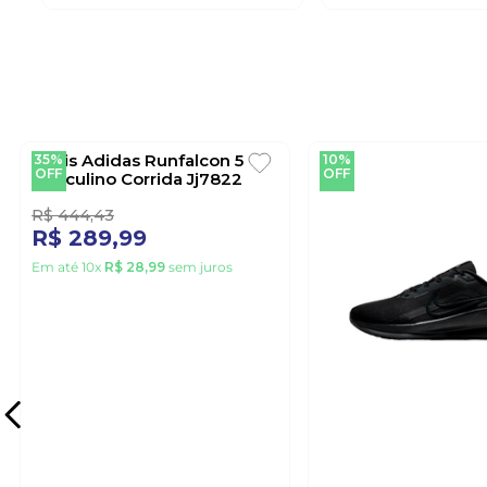
OLYMPIKUS
OLYMPIKUS
Tênis Olympikus Marte
Tênis Olympikus P
Caminhada Unissex Preto
Unissex Caminha
Chumbo
3
1
R$
222
,
21
R$
255
,
54
R$
149
,
99
R$
229
,
99
Em até
10
x
R$
14
,
99
sem juros
Em até
10
x
R$
22
,
99
se