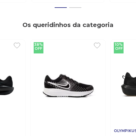
OLYMPIKUS
OLYMPIKUS
roof 3
Tênis Olympikus Index 4
Tênis Ol
da
Masculino Caminhada Preto
Unissex C
R$
222
,
21
R$
444
,
43
R$
199
,
99
R$
399
Em até
10
x
R$
19
,
99
sem juros
Em até
10
x
R
m juros
Os queridinhos da categoria