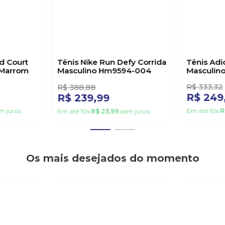
Em até
10
x
juros
Em até
10
x
R$
23
,
99
sem juros
Quem comprou, comprou também
38%
25%
OFF
OFF
NIKE
ADIDAS