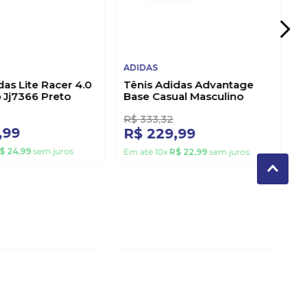
R$
39
,
99
sem juros
Em até
10
x
R$
39
,
99
sem juros
31%
OFF
ADIDAS