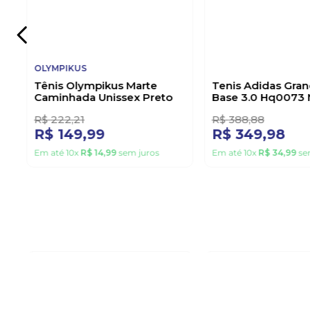
Em até
10
x
R$
44
,
99
sem 
33%
10%
OFF
OFF
OLYMPIKUS
ADIDAS