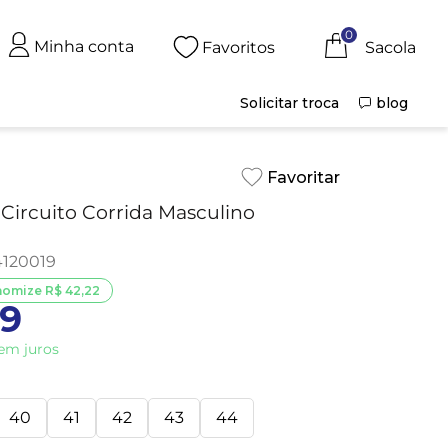
0
Minha conta
Favoritos
Solicitar troca
blog
Circuito Corrida Masculino
4120019
nomize
R$
42
,
22
9
em juros
40
41
42
43
44