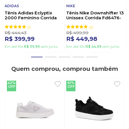
ADIDAS
NIKE
Tênis Adidas Eclyptix
Tênis Nike Downshifter 13
2000 Feminino Corrida
Unissex Corrida Fd6476-
Ji4542 Branco
001 Preto
1
2
R$
444
,
43
R$
499
,
99
R$
399
,
99
R$
449
,
98
Em até
10
x
R$
39
,
99
sem juros
Em até
10
x
R$
44
,
99
sem juros
Quem comprou, comprou também
42%
61%
OFF
OFF