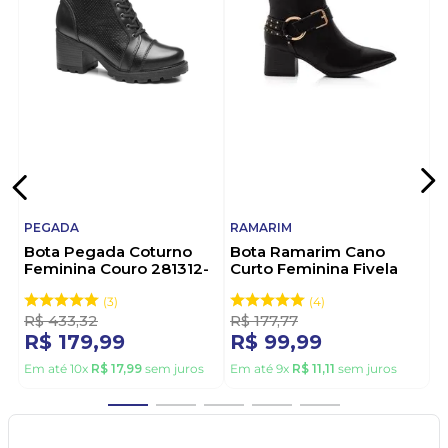
PEGADA
RAMARIM
Bota Pegada Coturno
Bota Ramarim Cano
Feminina Couro 281312-
Curto Feminina Fivela
02 Preto
2559131-01 Preto
3
4
R$
433
,
32
R$
177
,
77
R$
179
,
99
R$
99
,
99
Em até
10
x
R$
17
,
99
sem juros
Em até
9
x
R$
11
,
11
sem juros