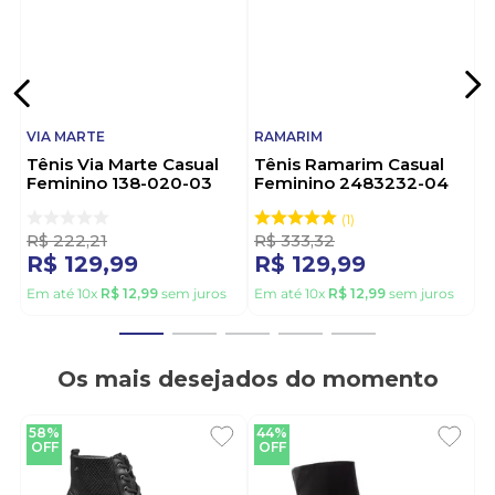
VIA MARTE
RAMARIM
Tênis Via Marte Casual
Tênis Ramarim Casual
Feminino 138-020-03
Feminino 2483232-04
Cinza
Preto
1
R$
222
,
21
R$
333
,
32
R$
129
,
99
R$
129
,
99
Em até
10
x
R$
12
,
99
sem juros
Em até
10
x
R$
12
,
99
sem juros
Os mais desejados do momento
58%
44%
OFF
OFF