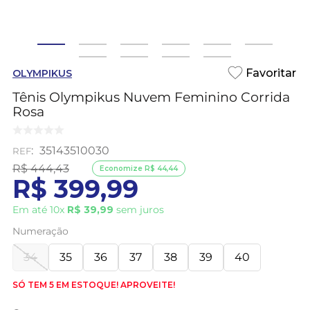
OLYMPIKUS
Tênis Olympikus Nuvem Feminino Corrida
Rosa
:
35143510030
R$
444
,
43
Economize
R$
44
,
44
R$
399
,
99
Em até
10
x
R$
39
,
99
sem juros
Numeração
34
35
36
37
38
39
40
SÓ TEM 5 EM ESTOQUE! APROVEITE!