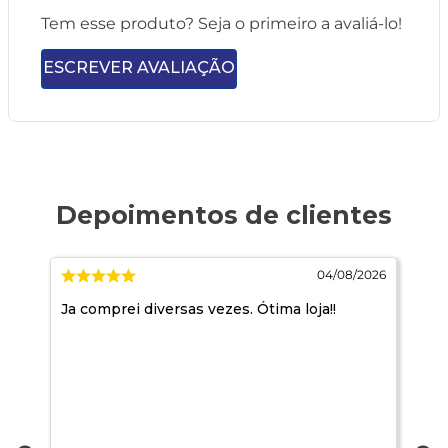
Tem esse produto? Seja o primeiro a avaliá-lo!
ESCREVER AVALIAÇÃO
2026
04/08/2026
Ja comprei diversas vezes. Ótima loja!!
Qd
nã
e r
re
te
ac
tê
ma
a 