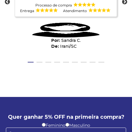
Ho
Processo de compra
co
Entrega
Atendimento
E
Sandra C.
Irani
/
SC
Quer ganhar 5% OFF na primeira compra?
Feminino
Masculino