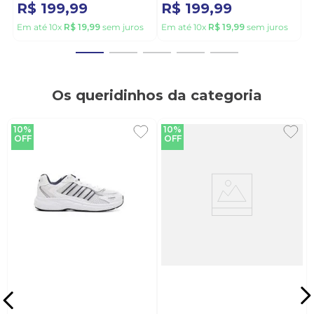
R$
199
,
99
R$
199
,
99
priorizam leveza, amortecimento e durabilidade.
Escolher a marca é apostar em inovação e bem-
Em até
10
x
R$
19
,
99
sem juros
Em até
10
x
R$
19
,
99
sem juros
estar em cada passo.
Os queridinhos da categoria
10%
10%
OFF
OFF