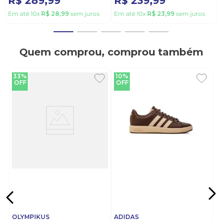
R$
289
,
99
R$
239
,
99
Em até
10
x
R$
28
,
99
sem juros
Em até
10
x
R$
23
,
99
sem juros
Quem comprou, comprou também
33%
10%
OFF
OFF
OLYMPIKUS
ADIDAS