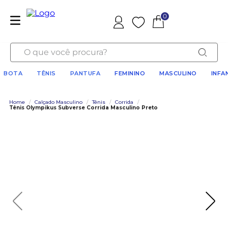
0
Favoritos
O que você procura?
BOTA
TÊNIS
PANTUFA
FEMININO
MASCULINO
INFA
Home
/
Calçado Masculino
/
Tênis
/
Corrida
/
Tênis Olympikus Subverse Corrida Masculino Preto