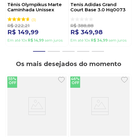
Tênis Olympikus Marte
Tenis Adidas Grand
Caminhada Unissex
Court Base 3.0 Hq0073
Preto
Marrom
3
R$
222
,
21
R$
388
,
88
R$
149
,
99
R$
349
,
98
Em até
10
x
R$
14
,
99
sem juros
Em até
10
x
R$
34
,
99
sem juros
Os mais desejados do momento
55%
46%
OFF
OFF