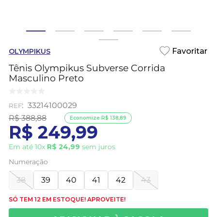
OLYMPIKUS
Tênis Olympikus Subverse Corrida
Masculino Preto
:
33214100029
R$
388
,
88
Economize
R$
138
,
89
R$
249
,
99
Em até
10
x
R$
24
,
99
sem juros
Numeração
38
39
40
41
42
43
SÓ TEM 12 EM ESTOQUE! APROVEITE!