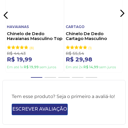
HAVAIANAS
CARTAGO
Chinelo de Dedo
Chinelo De Dedo
Havaianas Masculino Top
Cartago Masculino
Vermelho
Alabama 11859-21392
Cinza
8
1
R$
44
,
43
R$
55
,
54
R$
19
,
99
R$
29
,
98
Em até
1
x
R$
19
,
99
sem juros
Em até
2
x
R$
14
,
99
sem juros
Tem esse produto? Seja o primeiro a avaliá-lo!
ESCREVER AVALIAÇÃO