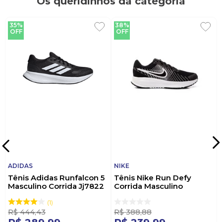
Os queridinhos da categoria
escolher desempenho e conforto em cada passo.
"Pise nas nuvens com Olympikus."
35%
38%
OFF
OFF
ADIDAS
NIKE
Tênis Adidas Runfalcon 5
Tênis Nike Run Defy
Masculino Corrida Jj7822
Corrida Masculino
Preto
Hm9594-004 Preto
1
R$
444
,
43
R$
388
,
88