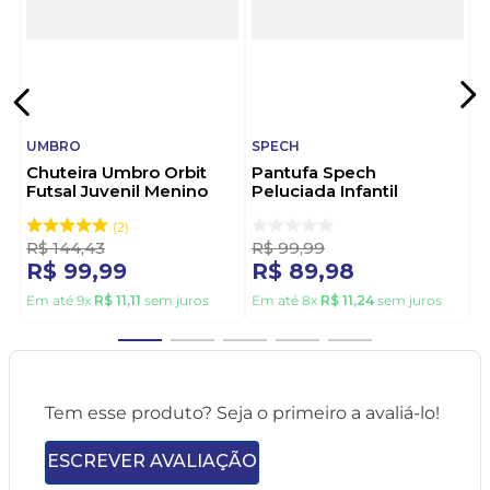
UMBRO
SPECH
Chuteira Umbro Orbit
Pantufa Spech
Futsal Juvenil Menino
Peluciada Infantil
U07fb00178 Preto
Menino 1025/1-21 Preto
2
R$
144
,
43
R$
99
,
99
R$
99
,
99
R$
89
,
98
Em até
9
x
R$
11
,
11
sem juros
Em até
8
x
R$
11
,
24
sem juros
Tem esse produto? Seja o primeiro a avaliá-lo!
ESCREVER AVALIAÇÃO