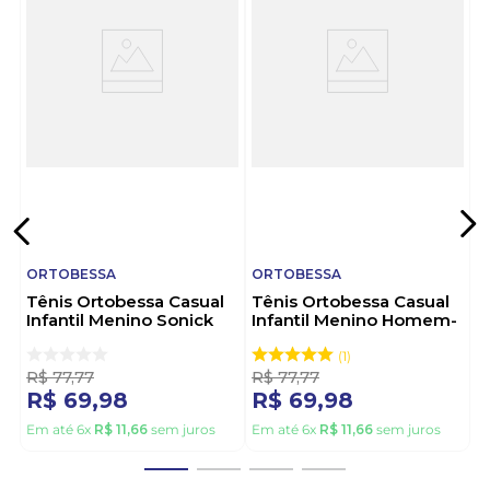
Sobre a Marca:
A Ortobessa é uma marca brasileira, com mais de 25
anos de mercado, reconhecida por sua excelência
em calçados infantis ortopédicos e casuais. Famosa
pelo conforto, qualidade e design funcional, alia
inovação e sustentabilidade na produção. Escolher
Ortobessa é investir no bem-estar da criança e na
confiança dos pais. Ortobessa: o passo certo desde
cedo.
ORTOBESSA
ORTOBESSA
Tênis Ortobessa Casual
Tênis Ortobessa Casual
Infantil Menino Sonick
Infantil Menino Homem-
19-1 Marinho
Aranha 19-I Vermelho
1
R$
77
,
77
R$
77
,
77
R$
69
,
98
R$
69
,
98
Em até
6
x
R$
11
,
66
sem juros
Em até
6
x
R$
11
,
66
sem juros