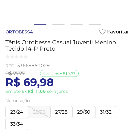
ORTOBESSA
Tênis Ortobessa Casual Juvenil Menino
Tecido 14-P Preto
:
33669950029
R$
77
,
77
Economize
R$
7
,
79
R$
69
,
98
Em até
6
x
R$
11
,
66
sem juros
Numeração
23/24
25/26
27/28
29/30
31/32
33/34