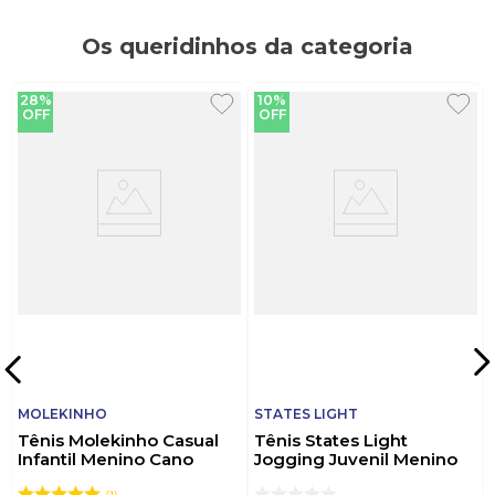
Os queridinhos da categoria
28%
10%
OFF
OFF
MOLEKINHO
STATES LIGHT
Tênis Molekinho Casual
Tênis States Light
Infantil Menino Cano
Jogging Juvenil Menino
Médio 2623.112 Branco
Fecho Duplo St829m