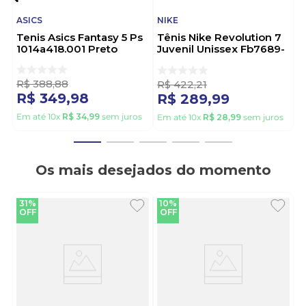
ASICS
NIKE
Tenis Asics Fantasy 5 Ps
Tênis Nike Revolution 7
1014a418.001 Preto
Juvenil Unissex Fb7689-
003 Preto
R$
388
,
88
R$
422
,
21
R$
349
,
98
R$
289
,
99
Em até
10
x
R$
34
,
99
sem juros
Em até
10
x
R$
28
,
99
sem juros
Os mais desejados do momento
31%
10%
OFF
OFF