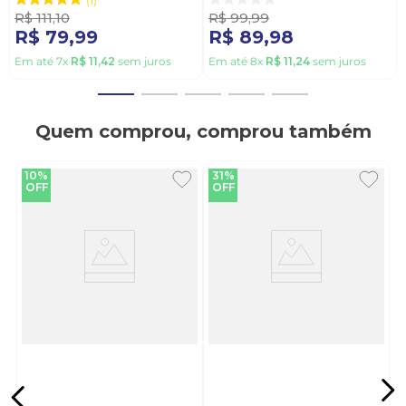
Marinho
1
R$
111
,
10
R$
99
,
99
R$
79
,
99
R$
89
,
98
Em até
7
x
R$
11
,
42
sem juros
Em até
8
x
R$
11
,
24
sem juros
Quem comprou, comprou também
10%
31%
OFF
OFF