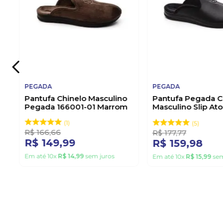
PEGADA
PEGADA
Pantufa Chinelo Masculino
Pantufa Pegada C
Pegada 166001-01 Marrom
Masculino Slip At
166001-04 Preto
1
5
R$
166
,
66
R$
177
,
77
R$
149
,
99
R$
159
,
98
Em até
10
x
R$
14
,
99
sem juros
Em até
10
x
R$
15
,
99
sem