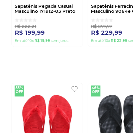
Sapatênis Pegada Casual
Sapatênis Ferraci
Masculino 171912-03 Preto
Masculino 9064e 
R$
222
,
21
R$
277
,
77
R$
199
,
99
R$
229
,
99
Em até
10
x
R$
19
,
99
sem juros
Em até
10
x
R$
22
,
99
se
55%
46%
OFF
OFF