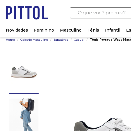
O que você procura?
Novidades
Feminino
Masculino
Tênis
Infantil
Es
Home
/
Calçado Masculino
/
Sapatênis
/
Casual
/
Tênis Pegada Ways Masc