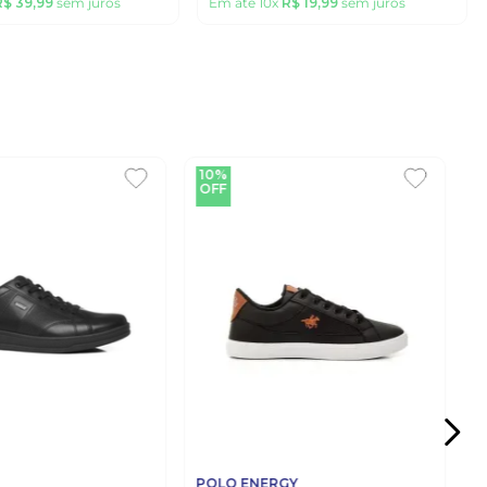
R$
39
,
99
sem juros
Em até
10
x
R$
19
,
99
sem juros
10%
OFF
POLO ENERGY