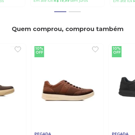
Em até
10
x
R$
19
,
99
sem juros
os
Em até
10
x
Quem comprou, comprou também
10%
10%
OFF
OFF
PEGADA
PEGADA