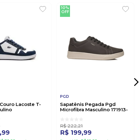
10%
OFF
PGD
 Couro Lacoste T-
Sapatênis Pegada Pgd
ulino
Microfibra Masculino 171913-
70br042 Branco
05 Marrom
4
R$
222
,
21
,
99
R$
199
,
99