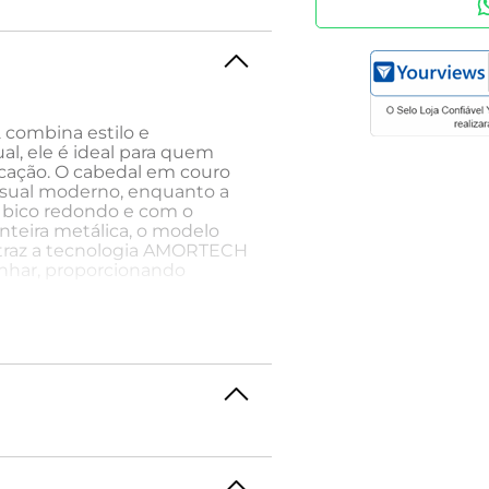
 combina estilo e
l, ele é ideal para quem
icação. O cabedal em couro
isual moderno, enquanto a
e bico redondo e com o
nteira metálica, o modelo
ha traz a tecnologia AMORTECH
har, proporcionando
 com uma palmilha que se
antindo conforto contínuo.
cionando mais leveza ao