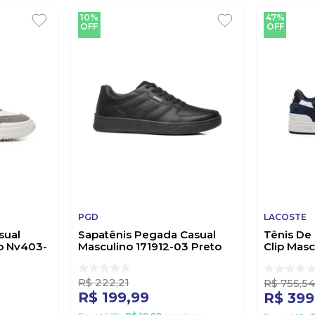
10%
47%
OFF
OFF
PGD
LACOSTE
sual
Sapatênis Pegada Casual
Tênis De
o Nv403-
Masculino 171912-03 Preto
Clip Masc
46sma00
R$
222
,
21
R$
755
,
5
R$
199
,
99
R$
399