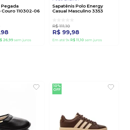
s Pegada
Sapatênis Polo Energy
o Couro 110302-06
Casual Masculino 3353
Preto
9
R$
111
,
10
,
98
R$
99
,
98
$
26
,
99
sem juros
Em até
9
x
R$
11
,
10
sem juros
10%
OFF