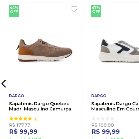
44%
47%
OFF
OFF
DARGO
DARGO
Sapatênis Dargo Quebec
Sapatênis Dargo Ca
Madri Masculino Camurça
Masculino Em Cour
Air04 Cinza
1 Branco
1
R$
177
,
77
R$
188
,
88
R$
99
,
99
R$
99
,
99