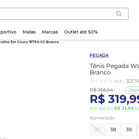
portivo
Malas
Marcas
Outlet até 50%
ulino Em Couro 111704-02 Branco
PEGADA
Tênis Pegada Wa
Branco
:
3217
R$
355
,
54
Eco
R$
319
,
9
Em até
10
x
R$
31
,
99
se
Numeração
37
38
39