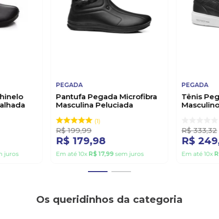
PEGADA
PEGADA
hinelo
Pantufa Pegada Microfibra
Tênis Pe
oalhada
Masculina Peluciada
Masculino
166021-03 Preto
06 Preto
1
R$
199
,
99
R$
333
,
32
R$
179
,
98
R$
249
 juros
Em até
10
x
R$
17
,
99
sem juros
Em até
10
x
R
Os queridinhos da categoria