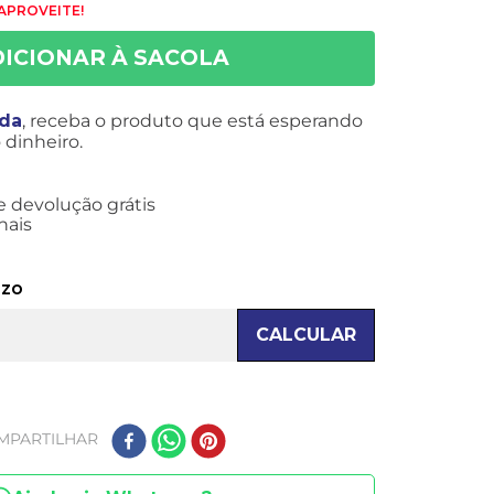
 APROVEITE!
ida
, receba o produto que está esperando
dinheiro.
e devolução grátis
nais
azo
CALCULAR
MPARTILHAR