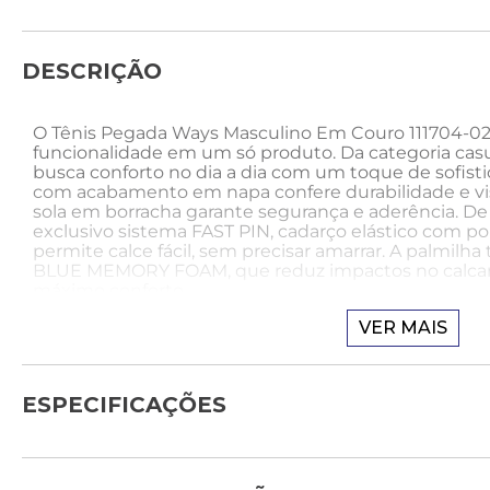
DESCRIÇÃO
O Tênis Pegada Ways Masculino Em Couro 111704-02
funcionalidade em um só produto. Da categoria casua
busca conforto no dia a dia com um toque de sofist
com acabamento em napa confere durabilidade e v
sola em borracha garante segurança e aderência. D
exclusivo sistema FAST PIN, cadarço elástico com po
permite calce fácil, sem precisar amarrar. A palmil
BLUE MEMORY FOAM, que reduz impactos no calcan
máximo conforto.
Tecnologias:
VER MAIS
A tecnologia AMORTECH BLUE MEMORY FOAM conta
adapta ao formato dos pés e retorna ao original, gar
ESPECIFICAÇÕES
Além disso, reduz os impactos no calcanhar, propor
caminhar.
Como usar: