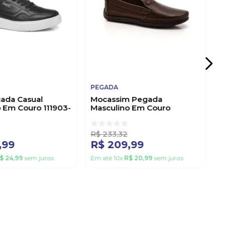
PEGADA
gada Casual
Mocassim Pegada
 Em Couro 111903-
Masculino Em Couro
Boomerang 141601-031
Marrom
R$
233
,
32
,
99
R$
209
,
99
$
24
,
99
sem juros
Em até
10
x
R$
20
,
99
sem juros