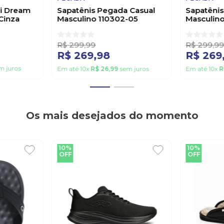
ni Dream
Sapatênis Pegada Casual
Sapatêni
Cinza
Masculino 110302-05
Masculin
Marrom
Preto
R$
299
,
99
R$
299
,
9
R$
269
,
98
R$
269
m juros
Em até
10
x
R$
26
,
99
sem juros
Em até
10
x
R
Os mais desejados do momento
10%
10%
OFF
OFF