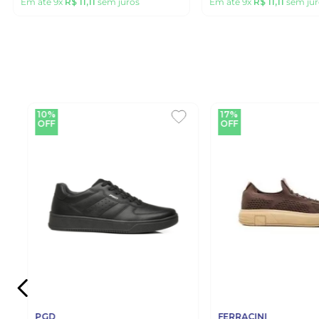
Em até
9
x
R$
11
,
11
sem juros
Em até
9
x
R$
11
,
11
sem jur
10%
17%
OFF
OFF
PGD
FERRACINI