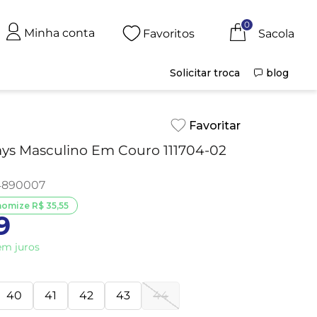
0
Minha conta
Favoritos
Solicitar troca
blog
ys Masculino Em Couro 111704-02
4890007
nomize
R$
35
,
55
9
m juros
40
41
42
43
44