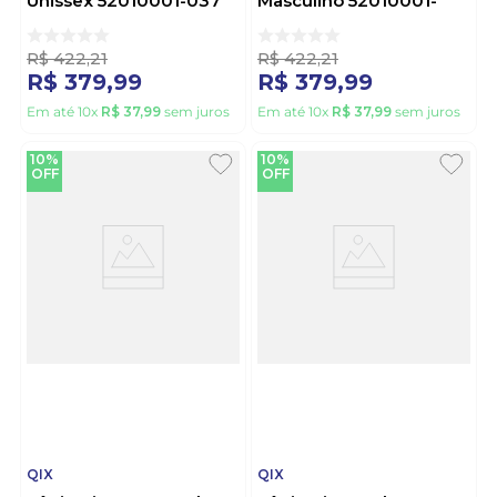
Unissex 52010001-037
Masculino 52010001-
Preto
002 Preto
R$
422
,
21
R$
422
,
21
R$
379
,
99
R$
379
,
99
Em até
10
x
R$
37
,
99
sem juros
Em até
10
x
R$
37
,
99
sem juros
10%
10%
OFF
OFF
QIX
QIX