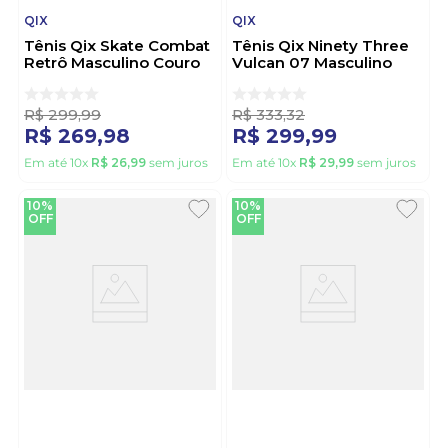
QIX
QIX
Tênis Qix Skate Combat
Tênis Qix Ninety Three
Retrô Masculino Couro
Vulcan 07 Masculino
110072 Branco
Camurça Qxvu0048-98
Preto
R$
299
,
99
R$
333
,
32
R$
269
,
98
R$
299
,
99
Em até
10
x
R$
26
,
99
sem juros
Em até
10
x
R$
29
,
99
sem juros
10%
10%
OFF
OFF