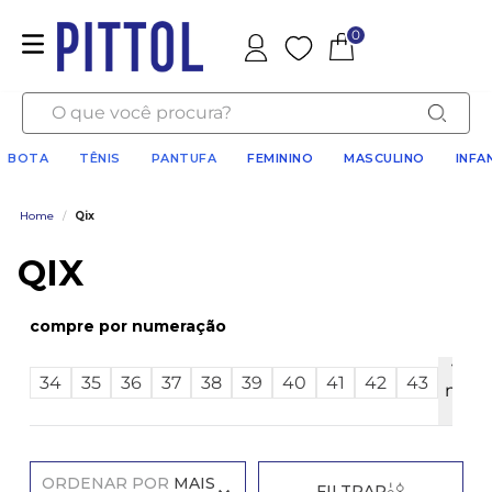
0
Favoritos
O que você procura?
BOTA
TÊNIS
PANTUFA
FEMININO
MASCULINO
INFA
Home
/
Qix
QIX
numeração
Ver
34
35
36
37
38
39
40
41
42
43
mais
2
ORDENAR POR
MAIS
FILTRAR