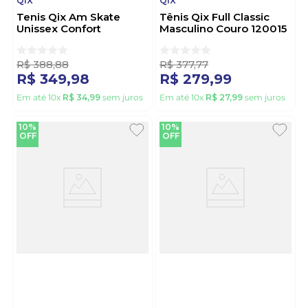
QIX
QIX
Tenis Qix Am Skate
Tênis Qix Full Classic
Unissex Confort
Masculino Couro 120015
52010002.076 Branco
Cinza
R$
388
,
88
R$
377
,
77
R$
349
,
98
R$
279
,
99
Em até
10
x
R$
34
,
99
sem juros
Em até
10
x
R$
27
,
99
sem juros
10%
10%
OFF
OFF