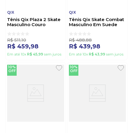
QIX
QIX
Tênis Qix Plaza 2 Skate
Tênis Qix Skate Combat
Masculino Couro
Masculino Em Suede
52010024-384 Preto
52010020-574 Preto
R$
511
,
10
R$
488
,
88
R$
459
,
98
R$
439
,
98
Em até
10
x
R$
45
,
99
sem juros
Em até
10
x
R$
43
,
99
sem juros
10%
10%
OFF
OFF