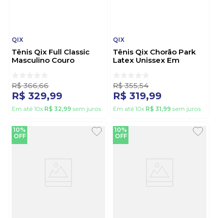
QIX
QIX
Tênis Qix Full Classic
Tênis Qix Chorão Park
Masculino Couro
Latex Unissex Em
120004 Branco
Camurça Qxvu0049-
377 Cinza
R$
366
,
66
R$
355
,
54
R$
329
,
99
R$
319
,
99
Em até
10
x
R$
32
,
99
sem juros
Em até
10
x
R$
31
,
99
sem juros
10%
10%
OFF
OFF