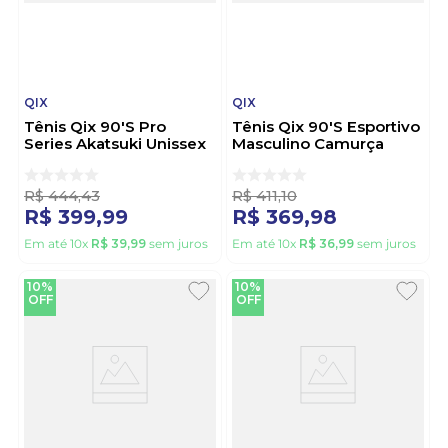
QIX
QIX
Tênis Qix 90'S Pro
Tênis Qix 90'S Esportivo
Series Akatsuki Unissex
Masculino Camurça
Damascena 5201002
25004 Preto
Preto
R$
444
,
43
R$
411
,
10
R$
399
,
99
R$
369
,
98
Em até
10
x
R$
39
,
99
sem juros
Em até
10
x
R$
36
,
99
sem juros
10%
10%
OFF
OFF