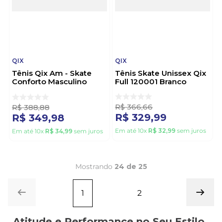
QIX
QIX
Tênis Qix Am - Skate
Tênis Skate Unissex Qix
Conforto Masculino
Full 120001 Branco
52010002-432 Preto
R$
366
,
66
R$
388
,
88
R$
329
,
99
R$
349
,
98
Em até
10
x
R$
32
,
99
sem juros
Em até
10
x
R$
34
,
99
sem juros
Mostrando
24 de 25
1
2
Atitude e Performance no Seu Estilo