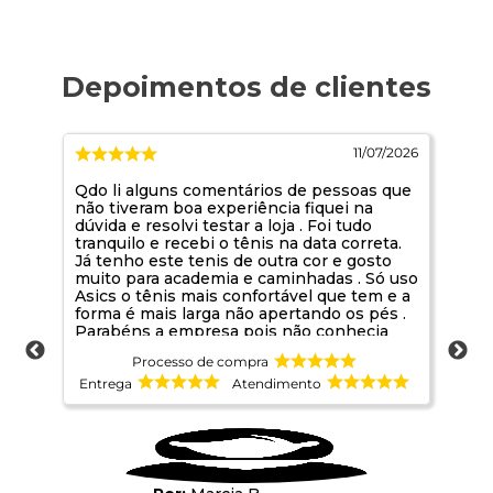
/2026
11/07/2026
Qdo li alguns comentários de pessoas que
Est
não tiveram boa experiência fiquei na
dúvida e resolvi testar a loja . Foi tudo
tranquilo e recebi o tênis na data correta.
Já tenho este tenis de outra cor e gosto
muito para academia e caminhadas . Só uso
Asics o tênis mais confortável que tem e a
forma é mais larga não apertando os pés .
Parabéns a empresa pois não conhecia
sou de Belo Horizonte. Foi uma boa
Processo de compra
oportunidade de conhecer
Entrega
Atendimento
Ent