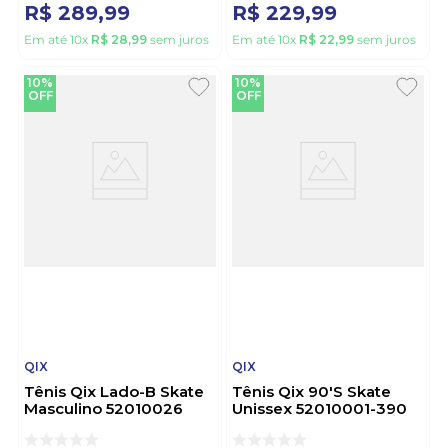
R$
289
,
99
R$
229
,
99
Em até
10
x
R$
28
,
99
sem juros
Em até
10
x
R$
22
,
99
sem juros
10%
10%
OFF
OFF
QIX
QIX
Tênis Qix Lado-B Skate
Tênis Qix 90'S Skate
Masculino 52010026
Unissex 52010001-390
Preto
Branco