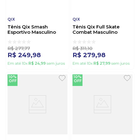
QIX
QIX
Tênis Qix Smash
Tênis Qix Full Skate
Esportivo Masculino
Combat Masculino
Sintético 21025 Preto
110079 Preto
R$
277
,
77
R$
311
,
10
R$
249
,
98
R$
279
,
98
Em até
10
x
R$
24
,
99
sem juros
Em até
10
x
R$
27
,
99
sem juros
10%
10%
OFF
OFF