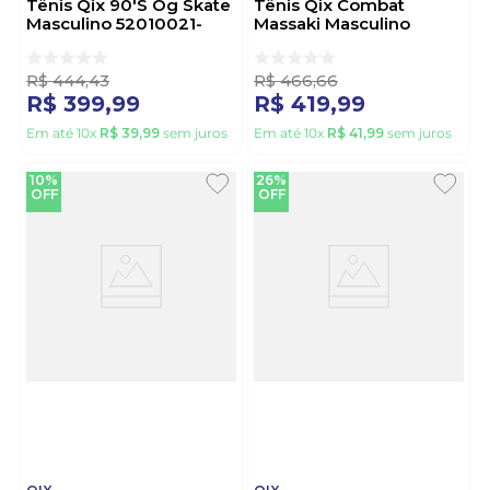
Tênis Qix 90'S Og Skate
Tênis Qix Combat
Masculino 52010021-
Massaki Masculino
002 Preto
52010036-99 Preto
R$
444
,
43
R$
466
,
66
R$
399
,
99
R$
419
,
99
Em até
10
x
R$
39
,
99
sem juros
Em até
10
x
R$
41
,
99
sem juros
10%
26%
OFF
OFF