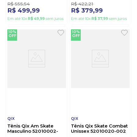
R$
555
,
54
R$
422
,
21
R$
499
,
99
R$
379
,
99
Em até
10
x
R$
49
,
99
sem juros
Em até
10
x
R$
37
,
99
sem juros
10%
10%
OFF
OFF
QIX
QIX
Tênis Qix Am Skate
Tênis Qix Skate Combat
Masculino 52010002-
Unissex 52010020-002
490 Preto
Preto