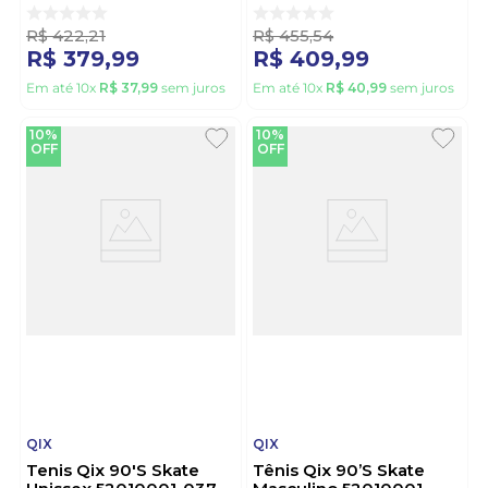
R$
422
,
21
R$
455
,
54
R$
379
,
99
R$
409
,
99
Em até
10
x
R$
37
,
99
sem juros
Em até
10
x
R$
40
,
99
sem juros
10%
10%
OFF
OFF
QIX
QIX
Tenis Qix 90'S Skate
Tênis Qix 90’S Skate