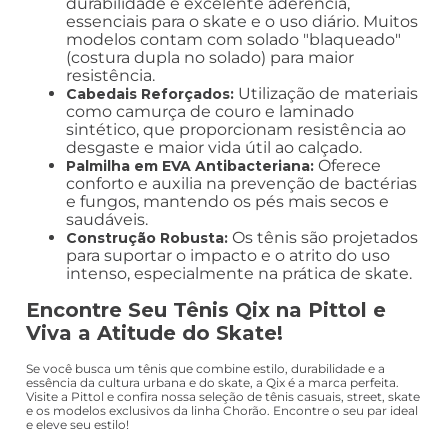
durabilidade e excelente aderência,
essenciais para o skate e o uso diário. Muitos
modelos contam com solado "blaqueado"
(costura dupla no solado) para maior
resistência.
Utilização de materiais
Cabedais Reforçados:
como camurça de couro e laminado
sintético, que proporcionam resistência ao
desgaste e maior vida útil ao calçado.
Oferece
Palmilha em EVA Antibacteriana:
conforto e auxilia na prevenção de bactérias
e fungos, mantendo os pés mais secos e
saudáveis.
Os tênis são projetados
Construção Robusta:
para suportar o impacto e o atrito do uso
intenso, especialmente na prática de skate.
Encontre Seu Tênis Qix na Pittol e
Viva a Atitude do Skate!
Se você busca um tênis que combine estilo, durabilidade e a
essência da cultura urbana e do skate, a Qix é a marca perfeita.
Visite a Pittol e confira nossa seleção de tênis casuais, street, skate
e os modelos exclusivos da linha Chorão. Encontre o seu par ideal
e eleve seu estilo!