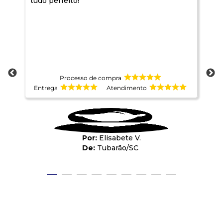
tudo perfeito!
A 
Processo de compra
Entrega
Atendimento
E
Elisabete V.
Tubarão
/
SC