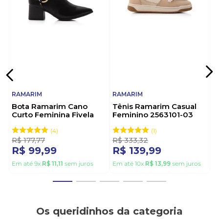
A Ramarim é uma marca brasileira de calçados
femininos do Grupo Ramarim, fundado em 1962 no
Rio Grande do Sul. É reconhecida por unir moda,
conforto e inovação, com foco em tendências e
bem-estar. Destaca-se pela qualidade, design
moderno e versatilidade, sendo referência no
mercado calçadista feminino.
RAMARIM
RAMARIM
Bota Ramarim Cano
Tênis Ramarim Casual
Curto Feminina Fivela
Feminino 2563101-03
2559131-01 Preto
Bege
4
1
R$
177
,
77
R$
333
,
32
R$
99
,
99
R$
139
,
99
Em até
9
x
R$
11
,
11
sem juros
Em até
10
x
R$
13
,
99
sem juros
Os queridinhos da categoria