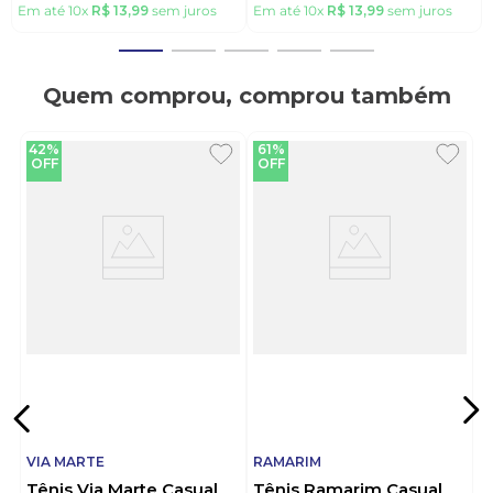
Em até
10
x
R$
13
,
99
sem juros
Em até
10
x
R$
13
,
99
sem juros
Quem comprou, comprou também
42%
61%
OFF
OFF
VIA MARTE
RAMARIM
Tênis Via Marte Casual
Tênis Ramarim Casual