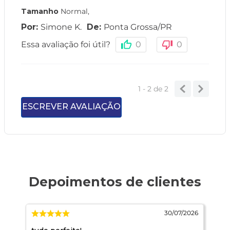
Tamanho
Normal
,
Simone K.
Ponta Grossa
/
PR
Essa avaliação foi útil?
0
0
1 - 2
de
2
ESCREVER AVALIAÇÃO
026
30/07/2026