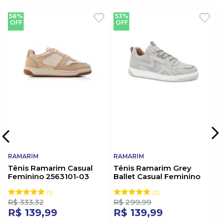
58%
53%
OFF
OFF
RAMARIM
RAMARIM
Tênis Ramarim Casual
Tênis Ramarim Grey
Feminino 2563101-03
Ballet Casual Feminino
Bege
2563131-02 Cinza
1
2
R$
333
,
32
R$
299
,
99
R$
139
,
99
R$
139
,
99