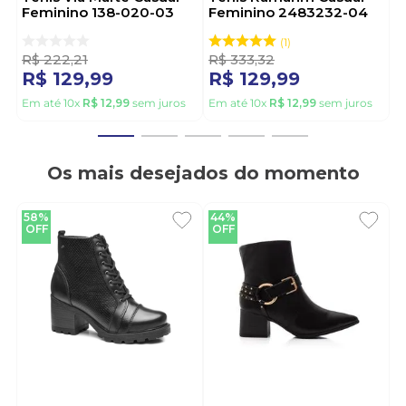
Feminino 138-020-03
Feminino 2483232-04
Cinza
Preto
1
R$
222
,
21
R$
333
,
32
R$
129
,
99
R$
129
,
99
Em até
10
x
R$
12
,
99
sem juros
Em até
10
x
R$
12
,
99
sem juros
Os mais desejados do momento
58%
44%
OFF
OFF