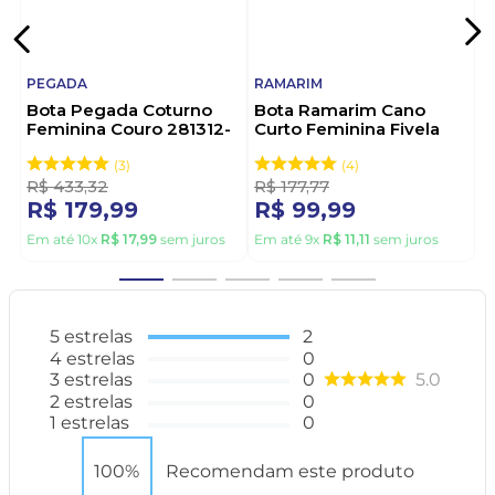
PEGADA
RAMARIM
Bota Pegada Coturno
Bota Ramarim Cano
Feminina Couro 281312-
Curto Feminina Fivela
02 Preto
2559131-01 Preto
3
4
R$
433
,
32
R$
177
,
77
R$
179
,
99
R$
99
,
99
Em até
10
x
R$
17
,
99
sem juros
Em até
9
x
R$
11
,
11
sem juros
5
estrelas
2
4
estrelas
0
3
estrelas
0
5.0
2
estrelas
0
1
estrelas
0
100%
Recomendam este produto