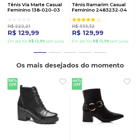
Tênis Via Marte Casual
Tênis Ramarim Casual
Feminino 138-020-03
Feminino 2483232-04
Cinza
Preto
1
R$
222
,
21
R$
333
,
32
R$
129
,
99
R$
129
,
99
Em até
10
x
R$
12
,
99
sem juros
Em até
10
x
R$
12
,
99
sem juros
Os mais desejados do momento
58%
44%
OFF
OFF