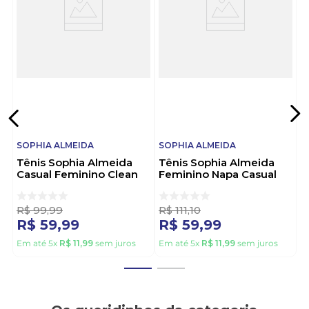
preferir ousar um pouco, porque não usá-lo com
uma saia e/ou vestido.
Sobre a Marca:
A linha de calçados da Sophia Almeida abrange o
setor adulto e infantil. Seus produtos são
confeccionados com uma linha de materiais de
ótima qualidade, tudo para que, além de conforto e
comodidade durante o uso, você tenha a garantia
da durabilidade de seu calçado. A marca vem se
aprimorando conforme novas tendências surgem,
SOPHIA ALMEIDA
SOPHIA ALMEIDA
para que você possa estar sempre na moda.
Tênis Sophia Almeida
Tênis Sophia Almeida
Casual Feminino Clean
Feminino Napa Casual
638n
638man Branco
R$
99
,
99
R$
111
,
10
R$
59
,
99
R$
59
,
99
Em até
5
x
R$
11
,
99
sem juros
Em até
5
x
R$
11
,
99
sem juros