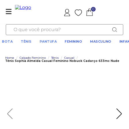
0
Favoritos
O que você procura?
BOTA
TÊNIS
PANTUFA
FEMININO
MASCULINO
INFA
Home
/
Calçado Feminino
/
Tênis
/
Casual
/
Tênis Sophia Almeida Casual Feminino Nobuck Cadarço 633mc Nude