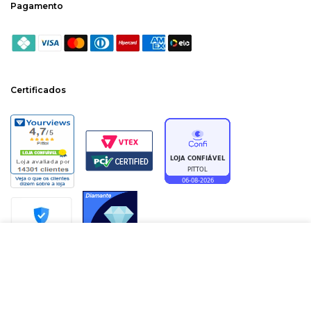
Pagamento
Certificados
ADICIONAR À SACOLA
PITTOL CALÇADOS LTDA | CNPJ: 83569624/0025-29 | AVENIDA GETULIO