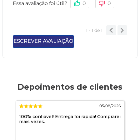
Essa avaliação foi útil?
0
0
1 - 1
de
1
ESCREVER AVALIAÇÃO
026
05/08/2026
100% confiável! Entrega foi rápida! Comprarei
A 
mais vezes.