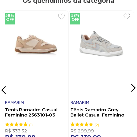
Os queridinhos da categoria
58%
53%
OFF
OFF
RAMARIM
RAMARIM
Tênis Ramarim Casual
Tênis Ramarim Grey
Feminino 2563101-03
Ballet Casual Feminino
Bege
2563131-02 Cinza
1
2
R$
333
,
32
R$
299
,
99