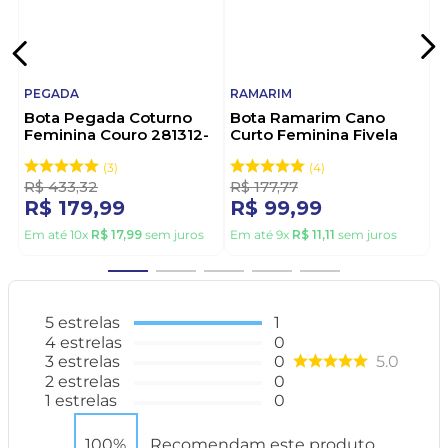
PEGADA
RAMARIM
Bota Pegada Coturno
Bota Ramarim Cano
Feminina Couro 281312-
Curto Feminina Fivela
02 Preto
2559131-01 Preto
3
4
R$
433
,
32
R$
177
,
77
R$
179
,
99
R$
99
,
99
Em até
10
x
R$
17
,
99
sem juros
Em até
9
x
R$
11
,
11
sem juros
5
estrelas
1
4
estrelas
0
3
estrelas
0
5.0
2
estrelas
0
1
estrelas
0
100%
Recomendam este produto