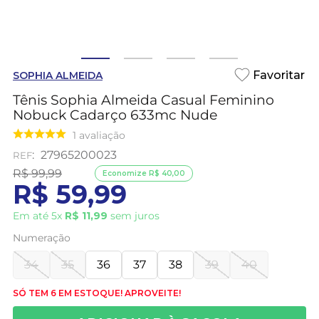
SOPHIA ALMEIDA
Tênis Sophia Almeida Casual Feminino
Nobuck Cadarço 633mc Nude
1
avaliação
:
27965200023
R$
99
,
99
Economize
R$
40
,
00
R$
59
,
99
Em até
5
x
R$
11
,
99
sem juros
Numeração
34
35
36
37
38
39
40
SÓ TEM 6 EM ESTOQUE! APROVEITE!