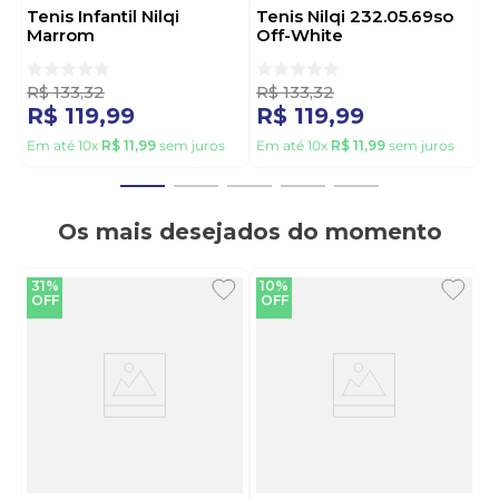
Tenis Infantil Nilqi
Tenis Nilqi 232.05.69so
Marrom
Off-White
R$
133
,
32
R$
133
,
32
R$
119
,
99
R$
119
,
99
Em até
10
x
R$
11
,
99
sem juros
Em até
10
x
R$
11
,
99
sem juros
Os mais desejados do momento
31%
10%
OFF
OFF