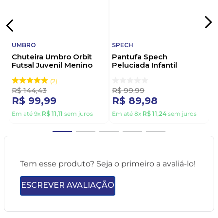
UMBRO
SPECH
Chuteira Umbro Orbit
Pantufa Spech
Futsal Juvenil Menino
Peluciada Infantil
U07fb00178 Preto
Menino 1025/1-21 Preto
2
R$
144
,
43
R$
99
,
99
R$
99
,
99
R$
89
,
98
Em até
9
x
R$
11
,
11
sem juros
Em até
8
x
R$
11
,
24
sem juros
Tem esse produto? Seja o primeiro a avaliá-lo!
ESCREVER AVALIAÇÃO