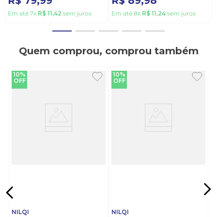
R$
79
,
99
R$
89
,
98
Em até
7
x
R$
11
,
42
sem juros
Em até
8
x
R$
11
,
24
sem juros
Quem comprou, comprou também
10%
10%
OFF
OFF
NILQI
NILQI