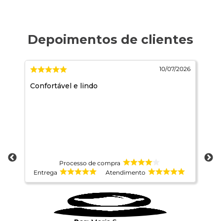
026
10/07/2026
do,
Confortável e lindo
Mu
 e
Processo de compra
Entrega
Atendimento
E