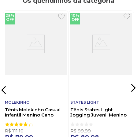
Os queridinhos da categoria
28%
10%
OFF
OFF
MOLEKINHO
STATES LIGHT
Tênis Molekinho Casual
Tênis States Light
Infantil Menino Cano
Jogging Juvenil Menino
Médio 2623.112 Branco
Fecho Duplo St829m
Marinho
1
R$
111
,
10
R$
99
,
99