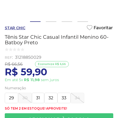
STAR CHIC
Tênis Star Chic Casual Infantil Menino 60-
Batboy Preto
:
31218850029
R$
66
,
56
Economize
R$
6
,
66
R$
59
,
90
Em até
5
x
R$
11
,
98
sem juros
Numeração
29
30
31
32
33
34
SÓ TEM 2 EM ESTOQUE! APROVEITE!