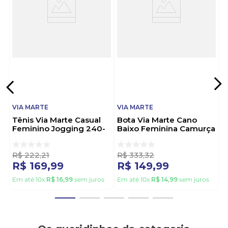
mulheres que buscam estilo e qualidade em cada
passo. Escolher Via Marte é apostar em design atual
e durabilidade. Via Marte: onde seu estilo encontra o
seu melhor caminhar.
VIA MARTE
VIA MARTE
Tênis Via Marte Casual
Bota Via Marte Cano
Feminino Jogging 240-
Baixo Feminina Camurça
010-07 Branco
Ultra 247-002-01 Marrom
R$
222
,
21
R$
333
,
32
R$
169
,
99
R$
149
,
99
Em até
10
x
R$
16
,
99
sem juros
Em até
10
x
R$
14
,
99
sem juros