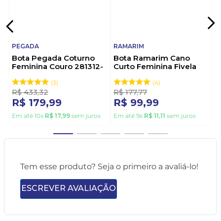
PEGADA
RAMARIM
Bota Pegada Coturno
Bota Ramarim Cano
Feminina Couro 281312-
Curto Feminina Fivela
02 Preto
2559131-01 Preto
3
4
R$
433
,
32
R$
177
,
77
R$
179
,
99
R$
99
,
99
Em até
10
x
R$
17
,
99
sem juros
Em até
9
x
R$
11
,
11
sem juros
Tem esse produto? Seja o primeiro a avaliá-lo!
ESCREVER AVALIAÇÃO