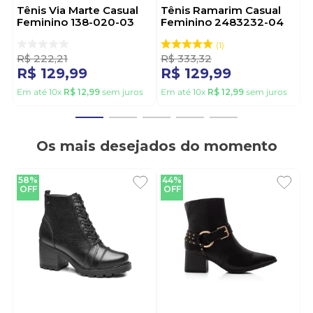
Tênis Via Marte Casual
Tênis Ramarim Casual
Feminino 138-020-03
Feminino 2483232-04
Cinza
Preto
1
R$
222
,
21
R$
333
,
32
R$
129
,
99
R$
129
,
99
Em até
10
x
R$
12
,
99
sem juros
Em até
10
x
R$
12
,
99
sem juros
Os mais desejados do momento
58%
44%
OFF
OFF