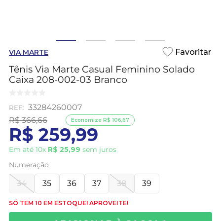
VIA MARTE
Tênis Via Marte Casual Feminino Solado
Caixa 208-002-03 Branco
:
33284260007
R$
366
,
66
Economize
R$
106
,
67
R$
259
,
99
Em até
10
x
R$
25
,
99
sem juros
Numeração
34
35
36
37
38
39
SÓ TEM 10 EM ESTOQUE! APROVEITE!