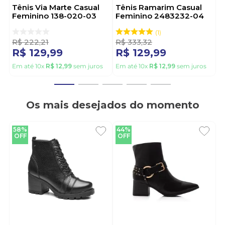
Tênis Via Marte Casual
Tênis Ramarim Casual
Feminino 138-020-03
Feminino 2483232-04
Cinza
Preto
1
R$
222
,
21
R$
333
,
32
R$
129
,
99
R$
129
,
99
Em até
10
x
R$
12
,
99
sem juros
Em até
10
x
R$
12
,
99
sem juros
Os mais desejados do momento
58%
44%
OFF
OFF