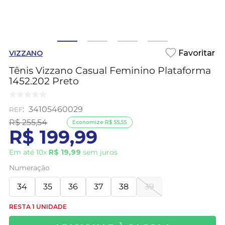
VIZZANO
Tênis Vizzano Casual Feminino Plataforma
1452.202 Preto
:
34105460029
R$
255
,
54
Economize
R$
55
,
55
R$
199
,
99
Em até
10
x
R$
19
,
99
sem juros
Numeração
34
35
36
37
38
39
RESTA 1 UNIDADE