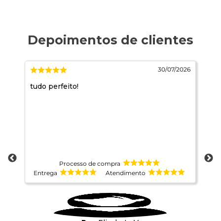
2026
30/07/2026
e
tudo perfeito!
ad
ida
at
te
é
ns
Processo de compra
Entrega
Atendimento
E