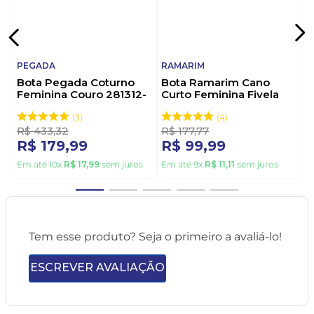
PEGADA
RAMARIM
Bota Pegada Coturno
Bota Ramarim Cano
Feminina Couro 281312-
Curto Feminina Fivela
02 Preto
2559131-01 Preto
3
4
R$
433
,
32
R$
177
,
77
R$
179
,
99
R$
99
,
99
Em até
10
x
R$
17
,
99
sem juros
Em até
9
x
R$
11
,
11
sem juros
Tem esse produto? Seja o primeiro a avaliá-lo!
ESCREVER AVALIAÇÃO