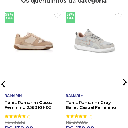
Os queridinhos da categoria
58%
53%
OFF
OFF
RAMARIM
RAMARIM
Tênis Ramarim Casual
Tênis Ramarim Grey
Feminino 2563101-03
Ballet Casual Feminino
Bege
2563131-02 Cinza
1
2
R$
333
,
32
R$
299
,
99