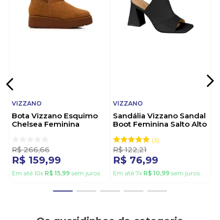
rumo à elegância e praticidade diária.
VIZZANO
VIZZANO
Bota Vizzano Esquimo
Sandália Vizzano Sandal
Chelsea Feminina
Boot Feminina Salto Alto
Peluciada 3110.201.31262
6464.129.7286 Preto
Caramelo
3
R$
266
,
66
R$
122
,
21
R$
159
,
99
R$
76
,
99
Em até
10
x
R$
15
,
99
sem juros
Em até
7
x
R$
10
,
99
sem juros