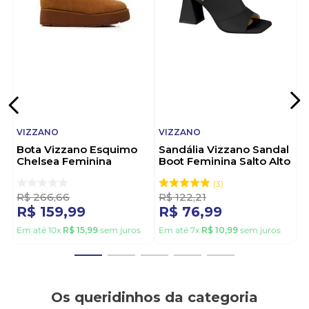
entrega produtos acessíveis e cheios de estilo.
Escolha Vizzano e destaque-se com atitude em
cada passo.
VIZZANO
VIZZANO
Bota Vizzano Esquimo
Sandália Vizzano Sandal
Chelsea Feminina
Boot Feminina Salto Alto
Peluciada 3110.201.31262
6464.129.7286 Preto
Caramelo
3
R$
266
,
66
R$
122
,
21
R$
159
,
99
R$
76
,
99
Em até
10
x
R$
15
,
99
sem juros
Em até
7
x
R$
10
,
99
sem juros
Os queridinhos da categoria