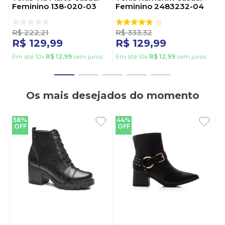
Feminino 138-020-03
Feminino 2483232-04
Cinza
Preto
1
R$
222
,
21
R$
333
,
32
R$
129
,
99
R$
129
,
99
Em até
10
x
R$
12
,
99
sem juros
Em até
10
x
R$
12
,
99
sem juros
Os mais desejados do momento
58%
44%
OFF
OFF