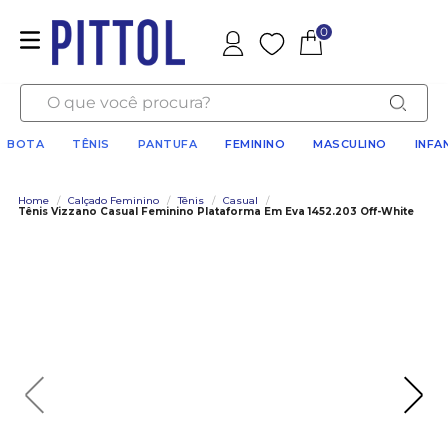
0
Favoritos
O que você procura?
BOTA
TÊNIS
PANTUFA
FEMININO
MASCULINO
INFA
Home
/
Calçado Feminino
/
Tênis
/
Casual
/
Tênis Vizzano Casual Feminino Plataforma Em Eva 1452.203 Off-White