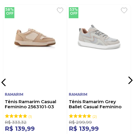
58%
53%
OFF
OFF
RAMARIM
RAMARIM
Tênis Ramarim Casual
Tênis Ramarim Grey
Feminino 2563101-03
Ballet Casual Feminino
Bege
2563131-02 Cinza
1
2
R$
333
,
32
R$
299
,
99
R$
139
,
99
R$
139
,
99