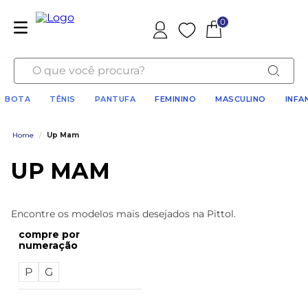
0
Favoritos
O que você procura?
BOTA
TÊNIS
PANTUFA
FEMININO
MASCULINO
INFA
Home
/
Up Mam
UP MAM
Encontre os modelos mais desejados na Pittol.
numeração
P
G