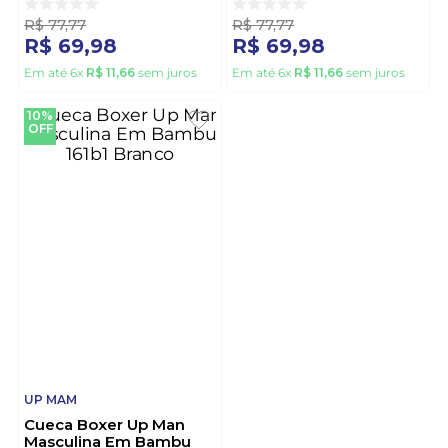
R$
77
,
77
R$
77
,
77
R$
69
,
98
R$
69
,
98
Em até
6
x
R$
11
,
66
sem juros
Em até
6
x
R$
11
,
66
sem juros
10%
OFF
UP MAM
Cueca Boxer Up Man
Masculina Em Bambu