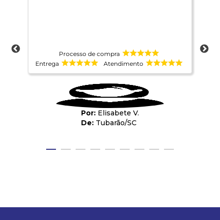
tra
Já 
mui
Asi
for
Par
sou
Processo de compra
opo
Entrega
Atendimento
Ent
Elisabete V.
Tubarão
/
SC