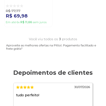
161b1 Branco
R$
77
,
77
R$
69
,
98
Em até
6
x
R$
11
,
66
sem juros
Você viu todos os
3
produtos
Aproveite as melhores ofertas na Pittol. Pagamento facilitado e
frete grátis*
/2026
30/07/2026
tudo perfeito!
Qdo
não
dúv