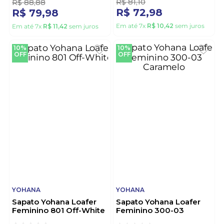
R$
81
,
10
R$
88
,
88
R$
72
,
98
R$
79
,
98
Em até
7
x
R$
10
,
42
sem juros
Em até
7
x
R$
11
,
42
sem juros
10%
10%
OFF
OFF
YOHANA
YOHANA
Sapato Yohana Loafer
Sapato Yohana Loafer
Feminino 801 Off-White
Feminino 300-03
Caramelo