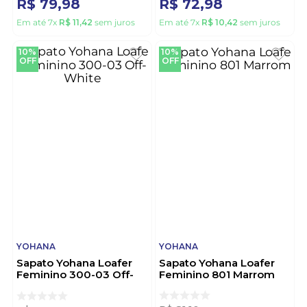
R$
79
,
98
R$
72
,
98
Em até
7
x
R$
11
,
42
sem juros
Em até
7
x
R$
10
,
42
sem juros
10%
10%
OFF
OFF
YOHANA
YOHANA
Sapato Yohana Loafer
Sapato Yohana Loafer
Feminino 300-03 Off-
Feminino 801 Marrom
White