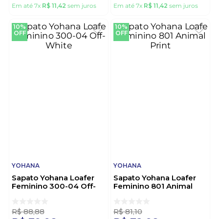
Em até
7
x
R$
11
,
42
sem juros
Em até
7
x
R$
11
,
42
sem juros
10%
10%
OFF
OFF
YOHANA
YOHANA
Sapato Yohana Loafer
Sapato Yohana Loafer
Feminino 300-04 Off-
Feminino 801 Animal
White
Print
R$
88
,
88
R$
81
,
10