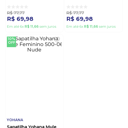
R$
77
,
77
R$
77
,
77
R$
69
,
98
R$
69
,
98
Em até
6
x
R$
11
,
66
sem juros
Em até
6
x
R$
11
,
66
sem juros
10%
OFF
YOHANA
Sapatilha Yohana Mule