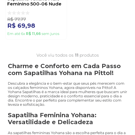
Feminino 500-06 Nude
R$
77
,
77
R$
69
,
98
Em até
6
x
R$
11
,
66
sem juros
Você viu todos os
11
produtos
Charme e Conforto em Cada Passo
com Sapatilhas Yohana na Pittol!
Descubra a elegância e o bem-estar que seus pés merecem com
os calçados femininos Yohana, agora disponíveis na Pittol! A
Yohana Sapatilhas é a marca ideal para mulheres que buscam unir
design moderno, praticidade e o conforto essencial para o dia a
dia. Encontre o par perfeito para complementar seu estilo com
leveza e sofisticação.
Sapatilha Feminina Yohana:
Versatilidade e Delicadeza
As sapatilhas femininas Yohana são a escolha perfeita para o dia a