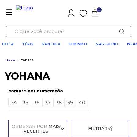
0
Favoritos
O que você procura?
BOTA
TÊNIS
PANTUFA
FEMININO
MASCULINO
INFA
Home
/
Yohana
YOHANA
numeração
34
35
36
37
38
39
40
ORDENAR POR
MAIS
FILTRAR
RECENTES