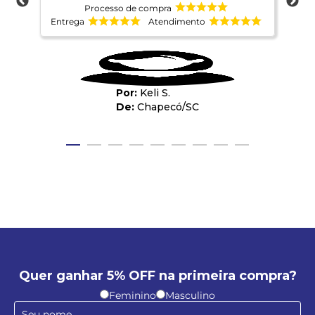
Processo de compra
Entrega
Atendimento
Ent
Keli S.
Chapecó
/
SC
Quer ganhar 5% OFF na primeira compra?
Feminino
Masculino