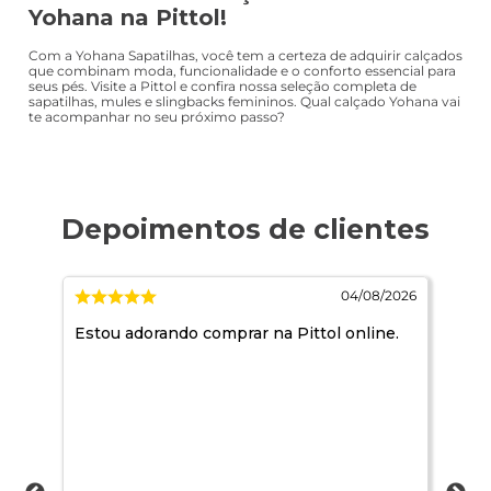
Yohana na Pittol!
Com a Yohana Sapatilhas, você tem a certeza de adquirir calçados
que combinam moda, funcionalidade e o conforto essencial para
seus pés. Visite a Pittol e confira nossa seleção completa de
sapatilhas, mules e slingbacks femininos. Qual calçado Yohana vai
te acompanhar no seu próximo passo?
/2026
04/08/2026
que
Estou adorando comprar na Pittol online.
Óti
ráp
a.
o
 uso
e a
s .