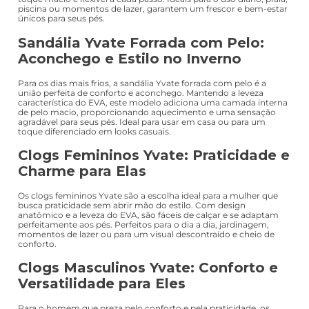
piscina ou momentos de lazer, garantem um frescor e bem-estar
únicos para seus pés.
Sandália Yvate Forrada com Pelo:
Aconchego e Estilo no Inverno
Para os dias mais frios, a sandália Yvate forrada com pelo é a
união perfeita de conforto e aconchego. Mantendo a leveza
característica do EVA, este modelo adiciona uma camada interna
de pelo macio, proporcionando aquecimento e uma sensação
agradável para seus pés. Ideal para usar em casa ou para um
toque diferenciado em looks casuais.
Clogs Femininos Yvate: Praticidade e
Charme para Elas
Os clogs femininos Yvate são a escolha ideal para a mulher que
busca praticidade sem abrir mão do estilo. Com design
anatômico e a leveza do EVA, são fáceis de calçar e se adaptam
perfeitamente aos pés. Perfeitos para o dia a dia, jardinagem,
momentos de lazer ou para um visual descontraído e cheio de
conforto.
Clogs Masculinos Yvate: Conforto e
Versatilidade para Eles
Para o homem que preza pelo conforto e pela praticidade, os