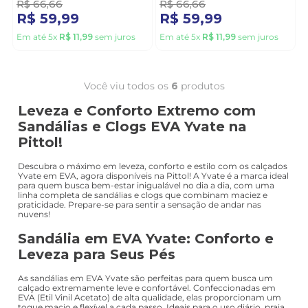
R$
66
,
66
R$
66
,
66
R$
59
,
99
R$
59
,
99
Em até
5
x
R$
11
,
99
sem juros
Em até
5
x
R$
11
,
99
sem juros
Você viu todos os
6
produtos
Leveza e Conforto Extremo com
Sandálias e Clogs EVA Yvate na
Pittol!
Descubra o máximo em leveza, conforto e estilo com os calçados
Yvate em EVA, agora disponíveis na Pittol! A Yvate é a marca ideal
para quem busca bem-estar inigualável no dia a dia, com uma
linha completa de sandálias e clogs que combinam maciez e
praticidade. Prepare-se para sentir a sensação de andar nas
nuvens!
Sandália em EVA Yvate: Conforto e
Leveza para Seus Pés
As sandálias em EVA Yvate são perfeitas para quem busca um
calçado extremamente leve e confortável. Confeccionadas em
EVA (Etil Vinil Acetato) de alta qualidade, elas proporcionam um
toque macio e flexível a cada passo. Ideais para o uso diário, praia,