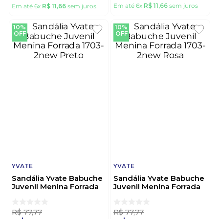
Em até
6
x
R$
11
,
66
sem juros
Em até
6
x
R$
11
,
66
sem juros
10%
10%
OFF
OFF
YVATE
YVATE
Sandália Yvate Babuche
Sandália Yvate Babuche
Juvenil Menina Forrada
Juvenil Menina Forrada
1703-2new Preto
1703-2new Rosa
R$
77
,
77
R$
77
,
77