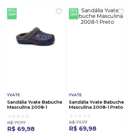
10%
10%
OFF
OFF
YVATE
YVATE
Sandália Yvate Babuche
Sandália Yvate Babuche
Masculina 2008-1
Masculina 2008-1 Preto
Marinho
R$
77
,
77
R$
77
,
77
R$
69
,
98
R$
69
,
98