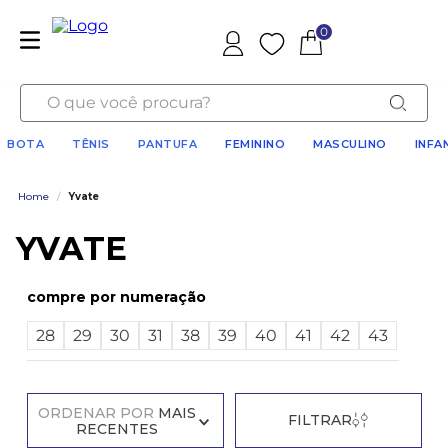
0
Favoritos
O que você procura?
BOTA
TÊNIS
PANTUFA
FEMININO
MASCULINO
INFA
Home
/
Yvate
YVATE
numeração
28
29
30
31
38
39
40
41
42
43
ORDENAR POR
MAIS
FILTRAR
RECENTES