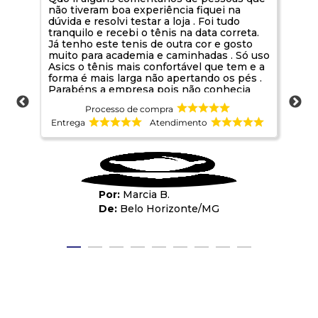
não tiveram boa experiência fiquei na
rec
dúvida e resolvi testar a loja . Foi tudo
pro
tranquilo e recebi o tênis na data correta.
mui
Já tenho este tenis de outra cor e gosto
muito para academia e caminhadas . Só uso
Asics o tênis mais confortável que tem e a
forma é mais larga não apertando os pés .
Parabéns a empresa pois não conhecia
sou de Belo Horizonte. Foi uma boa
Processo de compra
oportunidade de conhecer
Entrega
Atendimento
Ent
Marcia B.
Belo Horizonte
/
MG