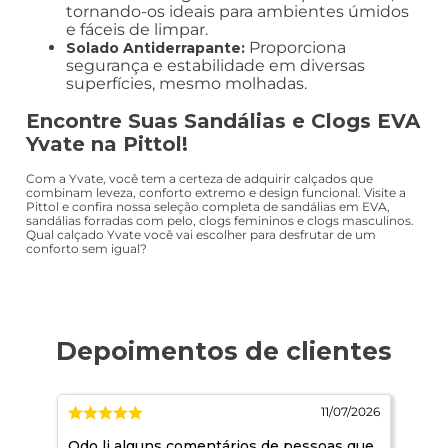
tornando-os ideais para ambientes úmidos
e fáceis de limpar.
Proporciona
Solado Antiderrapante:
segurança e estabilidade em diversas
superfícies, mesmo molhadas.
Encontre Suas Sandálias e Clogs EVA
Yvate na Pittol!
Com a Yvate, você tem a certeza de adquirir calçados que
combinam leveza, conforto extremo e design funcional. Visite a
Pittol e confira nossa seleção completa de sandálias em EVA,
sandálias forradas com pelo, clogs femininos e clogs masculinos.
Qual calçado Yvate você vai escolher para desfrutar de um
conforto sem igual?
2026
11/07/2026
Qdo li alguns comentários de pessoas que
Ja 